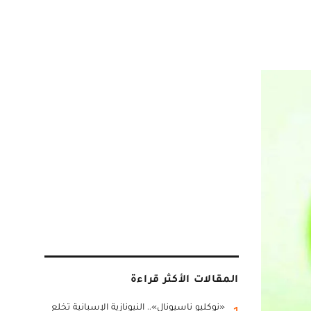
المقالات الأكثر قراءة
«نوكليو ناسيونال».. النيونازية الإسبانية تخلع
1