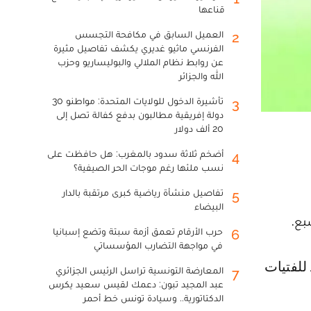
قناعها
العميل السابق في مكافحة التجسس
2
الفرنسي ماثيو غديري يكشف تفاصيل مثيرة
عن روابط نظام الملالي والبوليساريو وحزب
الله والجزائر
تأشيرة الدخول للولايات المتحدة: مواطنو 30
3
دولة إفريقية مطالبون بدفع كفالة تصل إلى
20 ألف دولار
أضخم ثلاثة سدود بالمغرب: هل حافظت على
4
نسب ملئها رغم موجات الحر الصيفية؟
تفاصيل منشأة رياضية كبرى مرتقبة بالدار
5
البيضاء
بع.
حرب الأرقام تعمق أزمة سبتة وتضع إسبانيا
6
في مواجهة التضارب المؤسساتي
المعارضة التونسية تراسل الرئيس الجزائري
7
عبد المجيد تبون: دعمك لقيس سعيد يكرس
الدكتاتورية.. وسيادة تونس خط أحمر