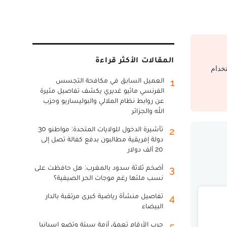
المقالات الأكثر قراءة
تخدام
العميل السابق في مكافحة التجسس
1
الفرنسي ماثيو غديري يكشف تفاصيل مثيرة
عن روابط نظام الملالي والبوليساريو وحزب
الله والجزائر
تأشيرة الدخول للولايات المتحدة: مواطنو 30
2
دولة إفريقية مطالبون بدفع كفالة تصل إلى
20 ألف دولار
أضخم ثلاثة سدود بالمغرب: هل حافظت على
3
نسب ملئها رغم موجات الحر الصيفية؟
تفاصيل منشأة رياضية كبرى مرتقبة بالدار
4
البيضاء
حرب الأرقام تعمق أزمة سبتة وتضع إسبانيا
5