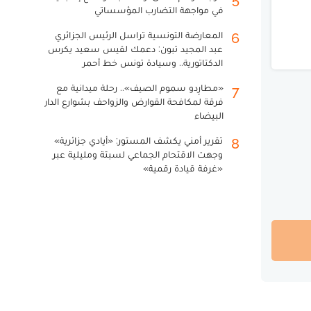
في مواجهة التضارب المؤسساتي
المعارضة التونسية تراسل الرئيس الجزائري
6
عبد المجيد تبون: دعمك لقيس سعيد يكرس
الدكتاتورية.. وسيادة تونس خط أحمر
«مطارِدو سموم الصيف».. رحلة ميدانية مع
7
فرقة لمكافحة القوارض والزواحف بشوارع الدار
البيضاء
تقرير أمني يكشف المستور: «أيادي جزائرية»
8
وجهت الاقتحام الجماعي لسبتة ومليلية عبر
«غرفة قيادة رقمية»