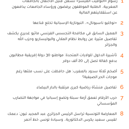
1
رسوم «التوقيت الميسر» تشعل فتيل الاحتقان بالجامعات
المغربية.. الطلبة الموظفون يرفضون ورؤساء الجامعات يدافعون
عن استقلاليتهم المالية
2
«نوكليو ناسيونال».. النيونازية الإسبانية تخلع قناعها
3
العميل السابق في مكافحة التجسس الفرنسي ماثيو غديري يكشف
تفاصيل مثيرة عن روابط نظام الملالي والبوليساريو وحزب الله
والجزائر
4
تأشيرة الدخول للولايات المتحدة: مواطنو 30 دولة إفريقية مطالبون
بدفع كفالة تصل إلى 20 ألف دولار
5
أضخم ثلاثة سدود بالمغرب: هل حافظت على نسب ملئها رغم
موجات الحر الصيفية؟
6
تفاصيل منشأة رياضية كبرى مرتقبة بالدار البيضاء
7
حرب الأرقام تعمق أزمة سبتة وتضع إسبانيا في مواجهة التضارب
المؤسساتي
8
المعارضة التونسية تراسل الرئيس الجزائري عبد المجيد تبون: دعمك
لقيس سعيد يكرس الدكتاتورية.. وسيادة تونس خط أحمر