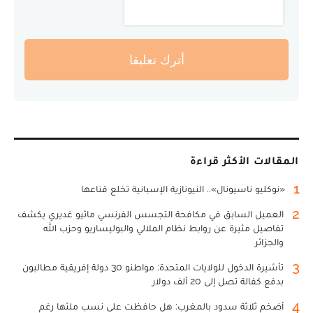
أترك تعليقا
المقالات الأكثر قراءة
1
«نوكليو ناسيونال».. النيونازية الإسبانية تخلع قناعها
2
العميل السابق في مكافحة التجسس الفرنسي ماثيو غديري يكشف
تفاصيل مثيرة عن روابط نظام الملالي والبوليساريو وحزب الله
والجزائر
3
تأشيرة الدخول للولايات المتحدة: مواطنو 30 دولة إفريقية مطالبون
بدفع كفالة تصل إلى 20 ألف دولار
4
أضخم ثلاثة سدود بالمغرب: هل حافظت على نسب ملئها رغم