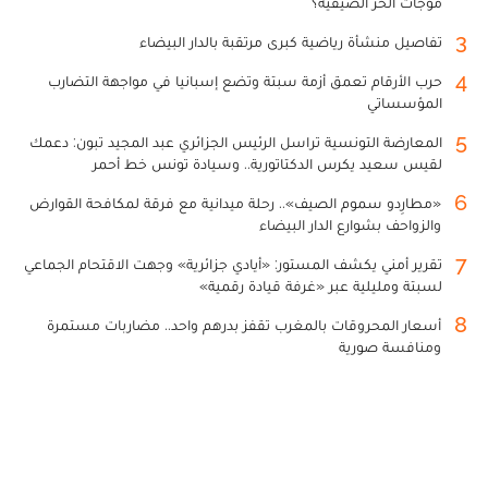
موجات الحر الصيفية؟
3
تفاصيل منشأة رياضية كبرى مرتقبة بالدار البيضاء
4
حرب الأرقام تعمق أزمة سبتة وتضع إسبانيا في مواجهة التضارب
المؤسساتي
5
المعارضة التونسية تراسل الرئيس الجزائري عبد المجيد تبون: دعمك
لقيس سعيد يكرس الدكتاتورية.. وسيادة تونس خط أحمر
6
«مطارِدو سموم الصيف».. رحلة ميدانية مع فرقة لمكافحة القوارض
والزواحف بشوارع الدار البيضاء
7
تقرير أمني يكشف المستور: «أيادي جزائرية» وجهت الاقتحام الجماعي
لسبتة ومليلية عبر «غرفة قيادة رقمية»
8
أسعار المحروقات بالمغرب تقفز بدرهم واحد.. مضاربات مستمرة
ومنافسة صورية