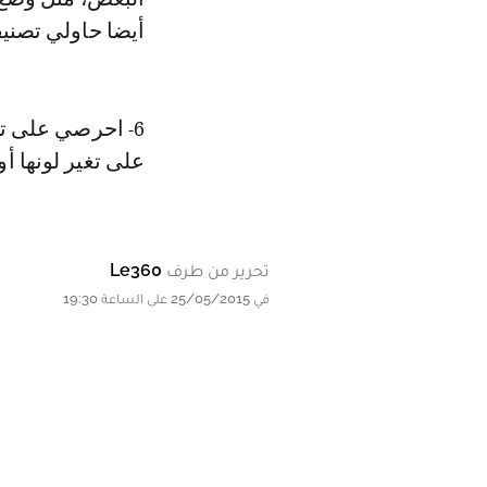
أيضا حاولي تصني
6- احرصي على ت
على تغير لونها أو
تحرير من طرف
Le360
في 25/05/2015 على الساعة 19:30