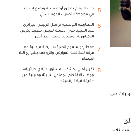
حرب الأرقام تعمق أزمة سبتة وتضع إسبانيا
5
في مواجهة التضارب المؤسساتي
المعارضة التونسية تراسل الرئيس الجزائري
6
عبد المجيد تبون: دعمك لقيس سعيد يكرس
الدكتاتورية.. وسيادة تونس خط أحمر
«مطارِدو سموم الصيف».. رحلة ميدانية مع
7
فرقة لمكافحة القوارض والزواحف بشوارع الدار
البيضاء
تقرير أمني يكشف المستور: «أيادي جزائرية»
8
وجهت الاقتحام الجماعي لسبتة ومليلية عبر
«غرفة قيادة رقمية»
وارات من
من تغير