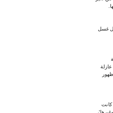
ا.
بل غسل
ة
عازلة
ظهور
 كانت
غيرها"،