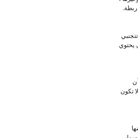
ربطة.
تتجنبي
 يحتوي
ن
ا تكون
ها
سوار،