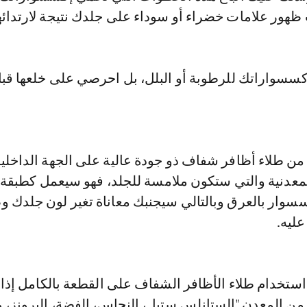
 ظهور علامات خضراء أو سوداء على جلدك نتيجة لارتدائه
إكسسواراتك للرطوبة أو البلل، بل احرصي على خلعها ق
 من طلاء أظافر شفاف ذو جودة عالية على الجهة الداخلي
عدنية والتي ستكون ملامسة للجلد، فهو سيعمل كطبقة 
سسوار بالعرق وبالتالي سيجنبك معاناة تغير لون جلدك و
عليه.
ستخدام طلاء الأظافر الشفاف على القطعة بالكامل إذا
ن المعدن "الستانلس ستيل، النحاس، الفضة، البرونز، و