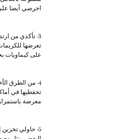
احرصي أيضا على أ
3- تأكدي من ار
تعرضها للكريمات
على كيماويات بحيث
4- من الطرق الأ
تحفظيها في أماك
معرضة باستمرار 
5- حاولي تخزين
البعض، مثل وضع 