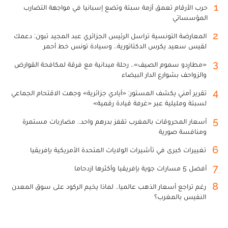
1
حرب الأرقام تعمق أزمة سبتة وتضع إسبانيا في مواجهة التضارب
المؤسساتي
2
المعارضة التونسية تراسل الرئيس الجزائري عبد المجيد تبون: دعمك
لقيس سعيد يكرس الدكتاتورية.. وسيادة تونس خط أحمر
3
«مطارِدو سموم الصيف».. رحلة ميدانية مع فرقة لمكافحة القوارض
والزواحف بشوارع الدار البيضاء
4
تقرير أمني يكشف المستور: «أيادي جزائرية» وجهت الاقتحام الجماعي
لسبتة ومليلية عبر «غرفة قيادة رقمية»
5
أسعار المحروقات بالمغرب تقفز بدرهم واحد.. مضاربات مستمرة
ومنافسة صورية
6
تغييرات كبرى في تأشيرات الولايات المتحدة الأمريكية بإفريقيا
7
أفضل 5 مسارات جوية بإفريقيا وأكثرها ازدحاما
8
رغم تراجع أسعار الذهب عالميا.. لماذا يخيم الركود على سوق المعدن
النفيس بالمغرب؟