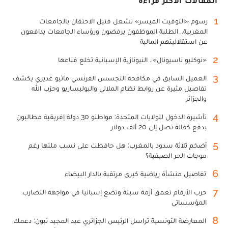
المقالات الأكثر قراءة
1
رسوم «التوقيت الميسر» تشعل فتيل الاحتقان بالجامعات
المغربية.. الطلبة الموظفون يرفضون ورؤساء الجامعات يدافعون
عن استقلاليتهم المالية
2
«نوكليو ناسيونال».. النيونازية الإسبانية تخلع قناعها
3
العميل السابق في مكافحة التجسس الفرنسي ماثيو غديري يكشف
تفاصيل مثيرة عن روابط نظام الملالي والبوليساريو وحزب الله
والجزائر
4
تأشيرة الدخول للولايات المتحدة: مواطنو 30 دولة إفريقية مطالبون
بدفع كفالة تصل إلى 20 ألف دولار
5
أضخم ثلاثة سدود بالمغرب: هل حافظت على نسب ملئها رغم
موجات الحر الصيفية؟
6
تفاصيل منشأة رياضية كبرى مرتقبة بالدار البيضاء
7
حرب الأرقام تعمق أزمة سبتة وتضع إسبانيا في مواجهة التضارب
المؤسساتي
8
المعارضة التونسية تراسل الرئيس الجزائري عبد المجيد تبون: دعمك