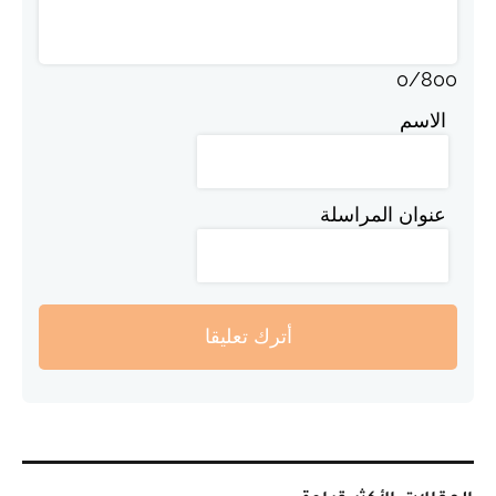
0
/
800
الاسم
عنوان المراسلة
أترك تعليقا