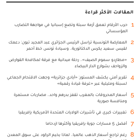
المقالات الأكثر قراءة
1
حرب الأرقام تعمق أزمة سبتة وتضع إسبانيا في مواجهة التضارب
المؤسساتي
2
المعارضة التونسية تراسل الرئيس الجزائري عبد المجيد تبون: دعمك
لقيس سعيد يكرس الدكتاتورية.. وسيادة تونس خط أحمر
3
«مطارِدو سموم الصيف».. رحلة ميدانية مع فرقة لمكافحة القوارض
والزواحف بشوارع الدار البيضاء
4
تقرير أمني يكشف المستور: «أيادي جزائرية» وجهت الاقتحام الجماعي
لسبتة ومليلية عبر «غرفة قيادة رقمية»
5
أسعار المحروقات بالمغرب تقفز بدرهم واحد.. مضاربات مستمرة
ومنافسة صورية
6
تغييرات كبرى في تأشيرات الولايات المتحدة الأمريكية بإفريقيا
7
أفضل 5 مسارات جوية بإفريقيا وأكثرها ازدحاما
8
رغم تراجع أسعار الذهب عالميا.. لماذا يخيم الركود على سوق المعدن