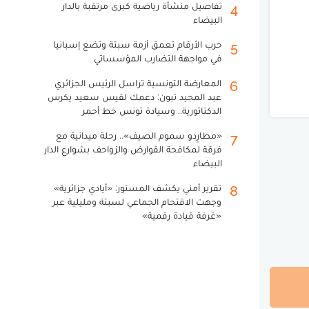
تفاصيل منشأة رياضية كبرى مرتقبة بالدار
4
البيضاء
حرب الأرقام تعمق أزمة سبتة وتضع إسبانيا
5
في مواجهة التضارب المؤسساتي
المعارضة التونسية تراسل الرئيس الجزائري
6
عبد المجيد تبون: دعمك لقيس سعيد يكرس
الدكتاتورية.. وسيادة تونس خط أحمر
«مطارِدو سموم الصيف».. رحلة ميدانية مع
7
فرقة لمكافحة القوارض والزواحف بشوارع الدار
البيضاء
تقرير أمني يكشف المستور: «أيادي جزائرية»
8
وجهت الاقتحام الجماعي لسبتة ومليلية عبر
«غرفة قيادة رقمية»