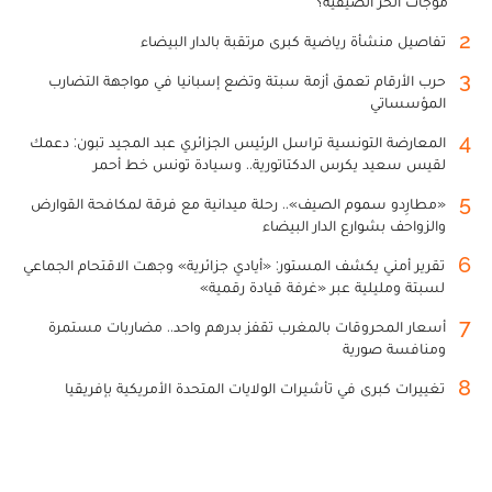
موجات الحر الصيفية؟
2
تفاصيل منشأة رياضية كبرى مرتقبة بالدار البيضاء
3
حرب الأرقام تعمق أزمة سبتة وتضع إسبانيا في مواجهة التضارب
المؤسساتي
4
المعارضة التونسية تراسل الرئيس الجزائري عبد المجيد تبون: دعمك
لقيس سعيد يكرس الدكتاتورية.. وسيادة تونس خط أحمر
5
«مطارِدو سموم الصيف».. رحلة ميدانية مع فرقة لمكافحة القوارض
والزواحف بشوارع الدار البيضاء
6
تقرير أمني يكشف المستور: «أيادي جزائرية» وجهت الاقتحام الجماعي
لسبتة ومليلية عبر «غرفة قيادة رقمية»
7
أسعار المحروقات بالمغرب تقفز بدرهم واحد.. مضاربات مستمرة
ومنافسة صورية
8
تغييرات كبرى في تأشيرات الولايات المتحدة الأمريكية بإفريقيا