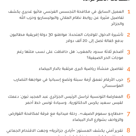
1
العميل السابق في مكافحة التجسس الفرنسي ماثيو غديري يكشف
تفاصيل مثيرة عن روابط نظام الملالي والبوليساريو وحزب الله
والجزائر
2
تأشيرة الدخول للولايات المتحدة: مواطنو 30 دولة إفريقية مطالبون
بدفع كفالة تصل إلى 20 ألف دولار
3
أضخم ثلاثة سدود بالمغرب: هل حافظت على نسب ملئها رغم
موجات الحر الصيفية؟
4
تفاصيل منشأة رياضية كبرى مرتقبة بالدار البيضاء
5
حرب الأرقام تعمق أزمة سبتة وتضع إسبانيا في مواجهة التضارب
المؤسساتي
6
المعارضة التونسية تراسل الرئيس الجزائري عبد المجيد تبون: دعمك
لقيس سعيد يكرس الدكتاتورية.. وسيادة تونس خط أحمر
7
«مطارِدو سموم الصيف».. رحلة ميدانية مع فرقة لمكافحة القوارض
والزواحف بشوارع الدار البيضاء
8
تقرير أمني يكشف المستور: «أيادي جزائرية» وجهت الاقتحام الجماعي