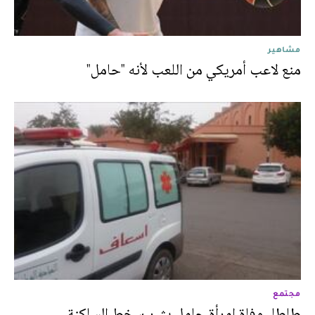
مشاهير
منع لاعب أمريكي من اللعب لأنه "حامل"
مجتمع
طاطا. وفاة امرأة حامل يثير سخط الساكنة