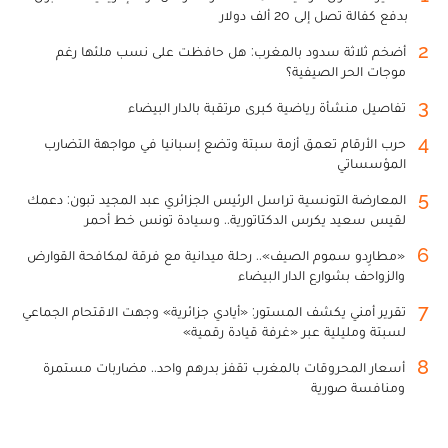
بدفع كفالة تصل إلى 20 ألف دولار
2
أضخم ثلاثة سدود بالمغرب: هل حافظت على نسب ملئها رغم
موجات الحر الصيفية؟
3
تفاصيل منشأة رياضية كبرى مرتقبة بالدار البيضاء
4
حرب الأرقام تعمق أزمة سبتة وتضع إسبانيا في مواجهة التضارب
المؤسساتي
5
المعارضة التونسية تراسل الرئيس الجزائري عبد المجيد تبون: دعمك
لقيس سعيد يكرس الدكتاتورية.. وسيادة تونس خط أحمر
6
«مطارِدو سموم الصيف».. رحلة ميدانية مع فرقة لمكافحة القوارض
والزواحف بشوارع الدار البيضاء
7
تقرير أمني يكشف المستور: «أيادي جزائرية» وجهت الاقتحام الجماعي
لسبتة ومليلية عبر «غرفة قيادة رقمية»
8
أسعار المحروقات بالمغرب تقفز بدرهم واحد.. مضاربات مستمرة
ومنافسة صورية