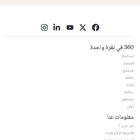
ns in new window
360 في نقرة واحدة
سياسة
اقتصاد
مجتمع
ثقافة
ميديا
Opens in new window
رياضة
مشاهير
دولي
معلومات عنا
من نحن ؟
الأسئلة الأكثر طرحا