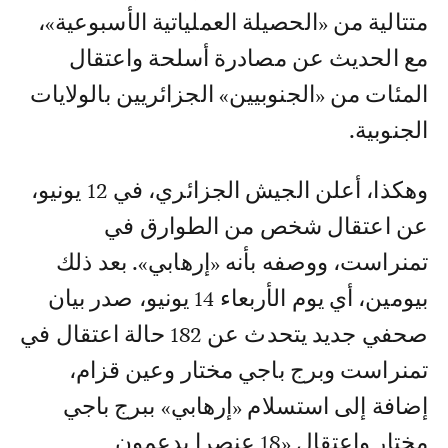
متتالية من «الحصيلة العملياتية الأسبوعية»،
مع الحديث عن مصادرة أسلحة واعتقال
المئات من «الجنوبيين» الجزائريين بالولايات
الجنوبية.
وهكذا، أعلن الجيش الجزائري، في 12 يونيو،
عن اعتقال شخص من الطوارق في
تمنراست، ووصفه بأنه «إرهابي». بعد ذلك
بيومين، أي يوم الأربعاء 14 يونيو، صدر بيان
صحفي جديد يتحدث عن 182 حالة اعتقال في
تمنراست وبرج باجي مختار وعين قزام،
إضافة إلى استسلام «إرهابي» ببرج باجي
مختار واعتقال «18 عنصرا يدعمون