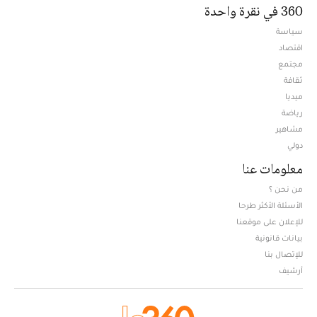
360 في نقرة واحدة
سياسة
اقتصاد
مجتمع
ثقافة
ميديا
Opens in new window
رياضة
مشاهير
دولي
معلومات عنا
من نحن ؟
الأسئلة الأكثر طرحا
للإعلان على موقعنا
بيانات قانونية
للإتصال بنا
أرشيف