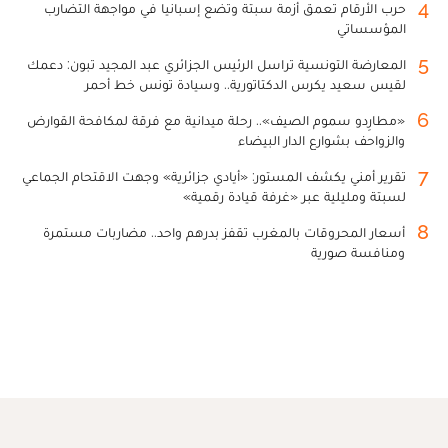
4
حرب الأرقام تعمق أزمة سبتة وتضع إسبانيا في مواجهة التضارب
المؤسساتي
5
المعارضة التونسية تراسل الرئيس الجزائري عبد المجيد تبون: دعمك
لقيس سعيد يكرس الدكتاتورية.. وسيادة تونس خط أحمر
6
«مطارِدو سموم الصيف».. رحلة ميدانية مع فرقة لمكافحة القوارض
والزواحف بشوارع الدار البيضاء
7
تقرير أمني يكشف المستور: «أيادي جزائرية» وجهت الاقتحام الجماعي
لسبتة ومليلية عبر «غرفة قيادة رقمية»
8
أسعار المحروقات بالمغرب تقفز بدرهم واحد.. مضاربات مستمرة
ومنافسة صورية