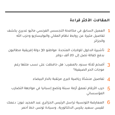
المقالات الأكثر قراءة
1
العميل السابق في مكافحة التجسس الفرنسي ماثيو غديري يكشف
تفاصيل مثيرة عن روابط نظام الملالي والبوليساريو وحزب الله
والجزائر
2
تأشيرة الدخول للولايات المتحدة: مواطنو 30 دولة إفريقية مطالبون
بدفع كفالة تصل إلى 20 ألف دولار
3
أضخم ثلاثة سدود بالمغرب: هل حافظت على نسب ملئها رغم
موجات الحر الصيفية؟
4
تفاصيل منشأة رياضية كبرى مرتقبة بالدار البيضاء
5
حرب الأرقام تعمق أزمة سبتة وتضع إسبانيا في مواجهة التضارب
المؤسساتي
6
المعارضة التونسية تراسل الرئيس الجزائري عبد المجيد تبون: دعمك
لقيس سعيد يكرس الدكتاتورية.. وسيادة تونس خط أحمر