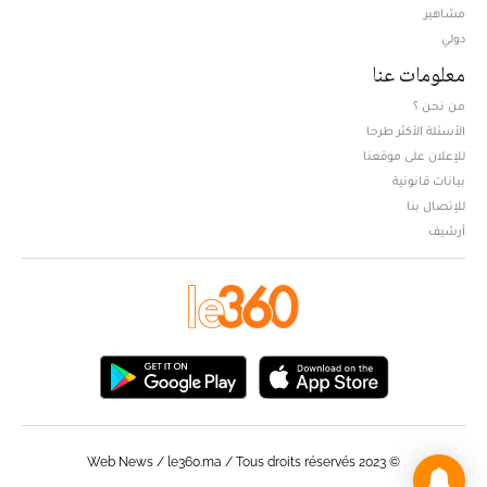
مشاهير
دولي
معلومات عنا
من نحن ؟
الأسئلة الأكثر طرحا
للإعلان على موقعنا
بيانات قانونية
للإتصال بنا
أرشيف
© Web News / le360.ma / Tous droits réservés 2023