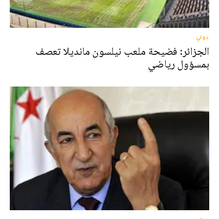
دولي
الجزائر: فضيحة ملعب نيلسون مانديلا تعصف
بمسؤول رياضي