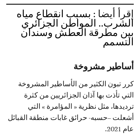
إقرأ أيضا :
بسبب انقطاع مياه
الشرب.. المواطن الجزائري
بين مطرقة العطش وسندان
التسمم
أساطير مشروخة
كرر تبون الكثير من الأساطير المشروخة
التي تأذت بها آذان الجزائريين من كثرة
ترديدها، مثل نظرية « المؤامرة » التي
أشعلت –حسبه- حرائق غابات منطقة القبائل
عام 2021.