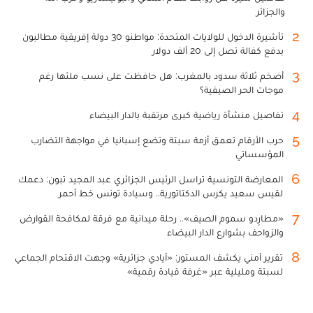
والجزائر
2
تأشيرة الدخول للولايات المتحدة: مواطنو 30 دولة إفريقية مطالبون
بدفع كفالة تصل إلى 20 ألف دولار
3
أضخم ثلاثة سدود بالمغرب: هل حافظت على نسب ملئها رغم
موجات الحر الصيفية؟
4
تفاصيل منشأة رياضية كبرى مرتقبة بالدار البيضاء
5
حرب الأرقام تعمق أزمة سبتة وتضع إسبانيا في مواجهة التضارب
المؤسساتي
6
المعارضة التونسية تراسل الرئيس الجزائري عبد المجيد تبون: دعمك
لقيس سعيد يكرس الدكتاتورية.. وسيادة تونس خط أحمر
7
«مطارِدو سموم الصيف».. رحلة ميدانية مع فرقة لمكافحة القوارض
والزواحف بشوارع الدار البيضاء
8
تقرير أمني يكشف المستور: «أيادي جزائرية» وجهت الاقتحام الجماعي
لسبتة ومليلية عبر «غرفة قيادة رقمية»