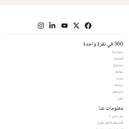
ns in new window
360 في نقرة واحدة
سياسة
اقتصاد
مجتمع
ثقافة
ميديا
Opens in new window
رياضة
مشاهير
دولي
معلومات عنا
من نحن ؟
الأسئلة الأكثر طرحا