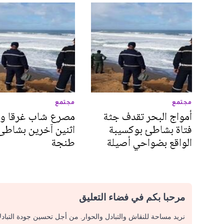
مجتمع
مجتمع
أمواج البحر تقدف جثة
مصرع شاب غرقا وإن
فتاة بشاطئ بوكسيبة
اثنين آخرين بشاطئ
الواقع بضواحي أصيلة
طنجة
مرحبا بكم في فضاء التعليق
نريد مساحة للنقاش والتبادل والحوار. من أجل تحسين جودة التباد