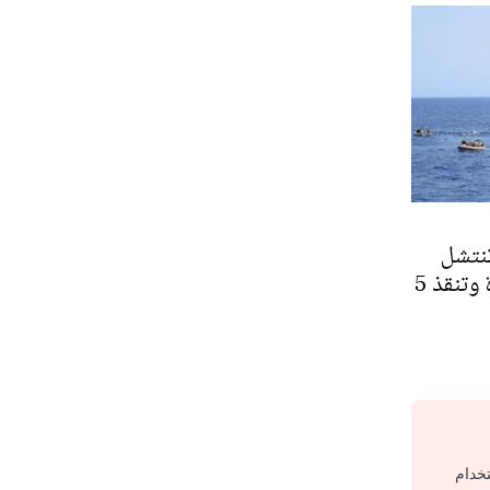
نتشل
جثامين 10 بحارة وتنقذ 5
تخدام