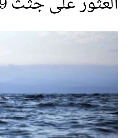
العثور على جثث 9 مهاجرين بغرب تونس