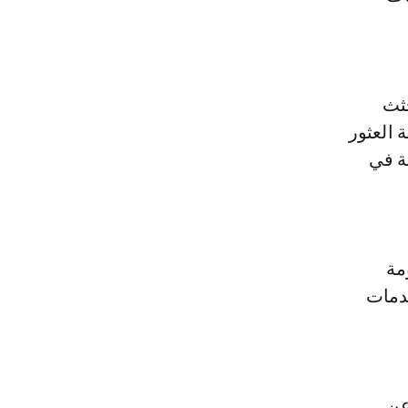
لقصرين قد أعلنت، فحصيلة أولى، اكتشاف 7 جثث
 العثور
ثة في
مة
خدمات
150 كيلومترا عن