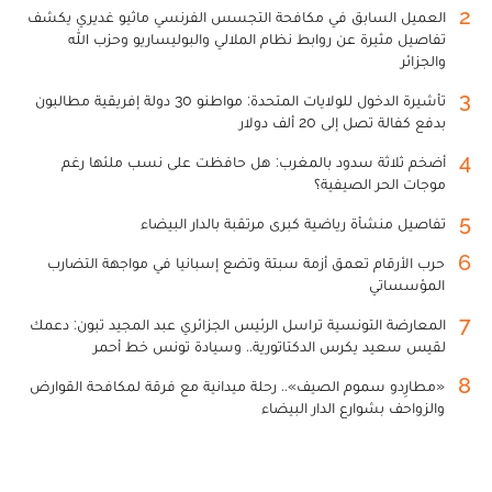
2
العميل السابق في مكافحة التجسس الفرنسي ماثيو غديري يكشف
تفاصيل مثيرة عن روابط نظام الملالي والبوليساريو وحزب الله
والجزائر
3
تأشيرة الدخول للولايات المتحدة: مواطنو 30 دولة إفريقية مطالبون
بدفع كفالة تصل إلى 20 ألف دولار
4
أضخم ثلاثة سدود بالمغرب: هل حافظت على نسب ملئها رغم
موجات الحر الصيفية؟
5
تفاصيل منشأة رياضية كبرى مرتقبة بالدار البيضاء
6
حرب الأرقام تعمق أزمة سبتة وتضع إسبانيا في مواجهة التضارب
المؤسساتي
7
المعارضة التونسية تراسل الرئيس الجزائري عبد المجيد تبون: دعمك
لقيس سعيد يكرس الدكتاتورية.. وسيادة تونس خط أحمر
8
«مطارِدو سموم الصيف».. رحلة ميدانية مع فرقة لمكافحة القوارض
والزواحف بشوارع الدار البيضاء