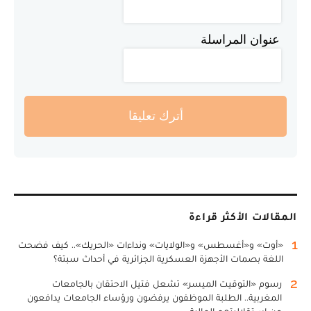
عنوان المراسلة
أترك تعليقا
المقالات الأكثر قراءة
1
«أوت» و«أغسطس» و«الولايات» ونداءات «الحريك».. كيف فضحت
اللغة بصمات الأجهزة العسكرية الجزائرية في أحداث سبتة؟
2
رسوم «التوقيت الميسر» تشعل فتيل الاحتقان بالجامعات
المغربية.. الطلبة الموظفون يرفضون ورؤساء الجامعات يدافعون
عن استقلاليتهم المالية