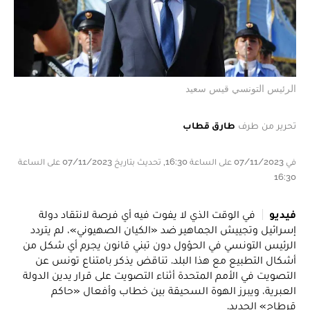
الرئيس التونسي قيس سعيد
تحرير من طرف
طارق قطاب
في 07/11/2023 على الساعة 16:30, تحديث بتاريخ 07/11/2023 على الساعة
16:30
فيديو
في الوقت الذي لا يفوت فيه أي فرصة لانتقاد دولة
إسرائيل وتجييش الجماهير ضد «الكيان الصهيوني»، لم يتردد
الرئيس التونسي في الحؤول دون تبني قانون يجرم أي شكل من
أشكال التطبيع مع هذا البلد. تناقض يذكر بامتناع تونس عن
التصويت في الأمم المتحدة أثناء التصويت على قرار يدين الدولة
العبرية، ويبرز الهوة السحيقة بين خطاب وأفعال «حاكم
قرطاج» الجديد.