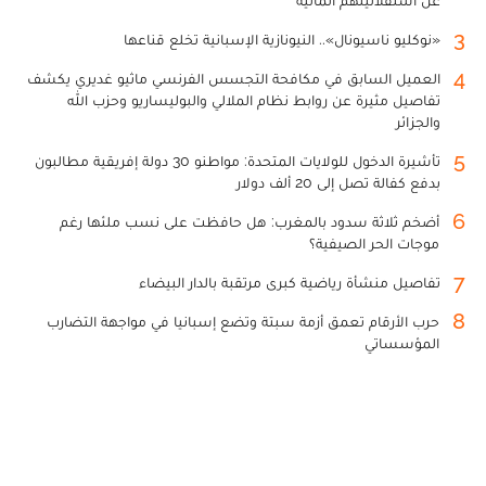
3
«نوكليو ناسيونال».. النيونازية الإسبانية تخلع قناعها
4
العميل السابق في مكافحة التجسس الفرنسي ماثيو غديري يكشف
تفاصيل مثيرة عن روابط نظام الملالي والبوليساريو وحزب الله
والجزائر
5
تأشيرة الدخول للولايات المتحدة: مواطنو 30 دولة إفريقية مطالبون
بدفع كفالة تصل إلى 20 ألف دولار
6
أضخم ثلاثة سدود بالمغرب: هل حافظت على نسب ملئها رغم
موجات الحر الصيفية؟
7
تفاصيل منشأة رياضية كبرى مرتقبة بالدار البيضاء
8
حرب الأرقام تعمق أزمة سبتة وتضع إسبانيا في مواجهة التضارب
المؤسساتي