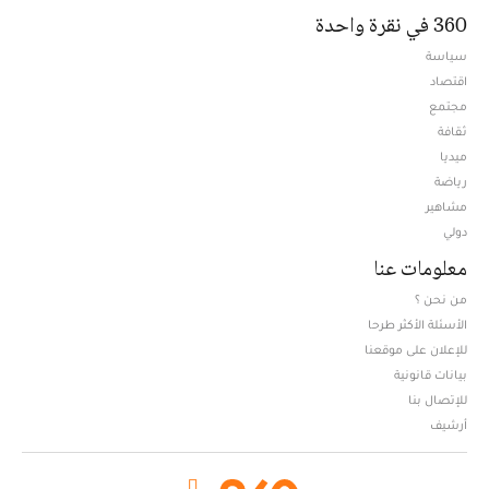
360 في نقرة واحدة
سياسة
اقتصاد
مجتمع
ثقافة
ميديا
Opens in new window
رياضة
مشاهير
دولي
معلومات عنا
من نحن ؟
الأسئلة الأكثر طرحا
للإعلان على موقعنا
بيانات قانونية
للإتصال بنا
أرشيف