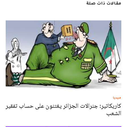
مقالات ذات صلة
ميديا
كاريكاتير: جنرالات الجزائر يغتنون على حساب تفقير
الشعب