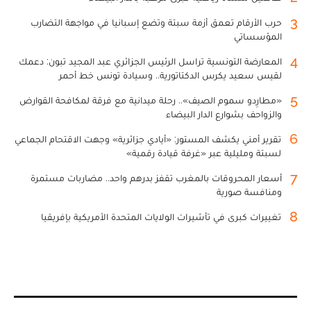
3
حرب الأرقام تعمق أزمة سبتة وتضع إسبانيا في مواجهة التضارب
المؤسساتي
4
المعارضة التونسية تراسل الرئيس الجزائري عبد المجيد تبون: دعمك
لقيس سعيد يكرس الدكتاتورية.. وسيادة تونس خط أحمر
5
«مطارِدو سموم الصيف».. رحلة ميدانية مع فرقة لمكافحة القوارض
والزواحف بشوارع الدار البيضاء
6
تقرير أمني يكشف المستور: «أيادي جزائرية» وجهت الاقتحام الجماعي
لسبتة ومليلية عبر «غرفة قيادة رقمية»
7
أسعار المحروقات بالمغرب تقفز بدرهم واحد.. مضاربات مستمرة
ومنافسة صورية
8
تغييرات كبرى في تأشيرات الولايات المتحدة الأمريكية بإفريقيا