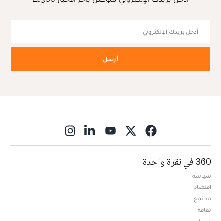
أرسل
ns in new window
360 في نقرة واحدة
سياسة
اقتصاد
مجتمع
ثقافة