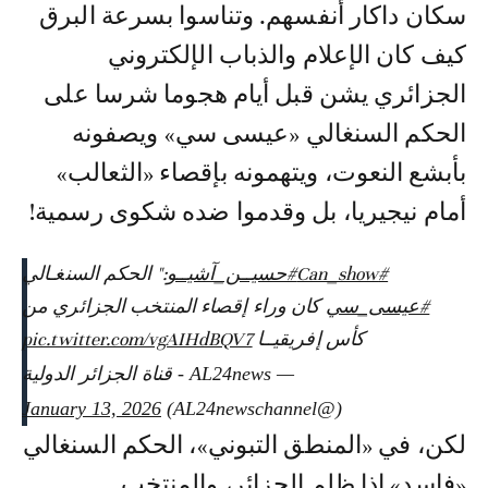
سكان داكار أنفسهم. وتناسوا بسرعة البرق
كيف كان الإعلام والذباب الإلكتروني
الجزائري يشن قبل أيام هجوما شرسا على
الحكم السنغالي «عيسى سي» ويصفونه
بأبشع النعوت، ويتهمونه بإقصاء «الثعالب»
أمام نيجيريا، بل وقدموا ضده شكوى رسمية!
#Can_show
#حسيــن_آشيــو
:" الحكم السنغـالي
#عيسى_سي
كان وراء إقصاء المنتخب الجزائري من
كأس إفريقيــا
pic.twitter.com/vgAIHdBQV7
— AL24news - قناة الجزائر الدولية
January 13, 2026
(@AL24newschannel)
لكن، في «المنطق التبوني»، الحكم السنغالي
«فاسد» إذا ظلم الجزائر، والمنتخب