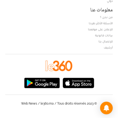
دولي
معلومات عنا
من نحن ؟
الأسئلة الأكثر طرحا
للإعلان على موقعنا
بيانات قانونية
للإتصال بنا
أرشيف
© Web News / le360.ma / Tous droits réservés 2023