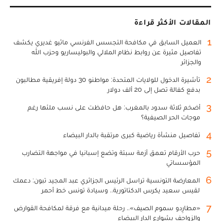
المقالات الأكثر قراءة
1
العميل السابق في مكافحة التجسس الفرنسي ماثيو غديري يكشف
تفاصيل مثيرة عن روابط نظام الملالي والبوليساريو وحزب الله
والجزائر
2
تأشيرة الدخول للولايات المتحدة: مواطنو 30 دولة إفريقية مطالبون
بدفع كفالة تصل إلى 20 ألف دولار
3
أضخم ثلاثة سدود بالمغرب: هل حافظت على نسب ملئها رغم
موجات الحر الصيفية؟
4
تفاصيل منشأة رياضية كبرى مرتقبة بالدار البيضاء
5
حرب الأرقام تعمق أزمة سبتة وتضع إسبانيا في مواجهة التضارب
المؤسساتي
6
المعارضة التونسية تراسل الرئيس الجزائري عبد المجيد تبون: دعمك
لقيس سعيد يكرس الدكتاتورية.. وسيادة تونس خط أحمر
7
«مطارِدو سموم الصيف».. رحلة ميدانية مع فرقة لمكافحة القوارض
والزواحف بشوارع الدار البيضاء