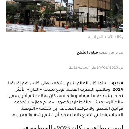
وكالة الأنباء الجزائرية
تحرير من طرف
ميلود الشلح
في 19/01/2026 على الساعة 21:14
فيديو
بينما كان العالم يتابع بشغف نهائي كأس أمم إفريقيا
2025، وملاعب المغرب الفخمة تودع نسخة «الكان» الأكثر
نجاحا بشهادة « الفيفا» و«الكاف»، كان هناك عالم آخر يسمى
«الجزائر» يعيش حالة طوارئ قصوى. «عالم موازٍ» لا تحكمه
قوانين المنطق ولا قواعد الصحافة، بل تحكمه «البوصلة
السياسية» التي تضيع دائما بمجرد أن تشم رائحة «المغرب».
انتهت تظاهرة «كان 2025» المنظمة في