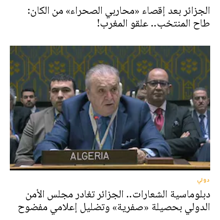
الجزائر بعد إقصاء «محاربي الصحراء» من الكان:
طاح المنتخب.. علقو المغرب!
دولي
دبلوماسية الشعارات.. الجزائر تغادر مجلس الأمن
الدولي بحصيلة «صفرية» وتضليل إعلامي مفضوح