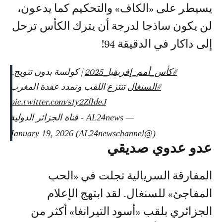
يسيطر على «الكاف» والتحكيم كما يدعون،
لن يكون ساذجا لدرجة أن يترك الكأس ترحل
إلى داكار في الدقيقة 94!
#كأس_أمم_إفريقيا_2025
| كولسة بدون تتويج..
#السنغال
تنتزع اللقب وتمدد عقدة المغرب
pic.twitter.com/s1y2ZfIdeJ
— AL24news - قناة الجزائر الدولية
January 19, 2026
(@AL24newschannel)
عدو عدوي صديقي
المفارقة السريالية تجلت في «الحب
المفاجئ» للسنغال. لقد ابتهج الإعلام
الجزائري بلقب «أسود التيرانغا» أكثر من