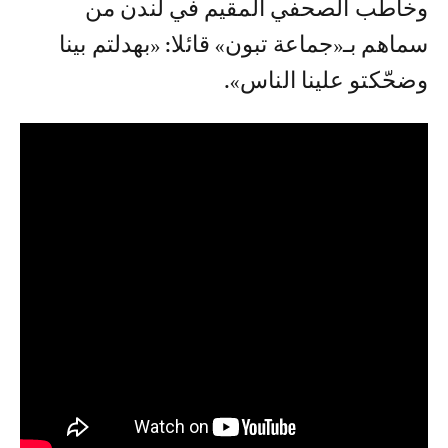
وخاطب الصحفي المقيم في لندن من
سماهم بـ«جماعة تبون» قائلا: «بهدلتم بينا
وضحّكتو علينا الناس».