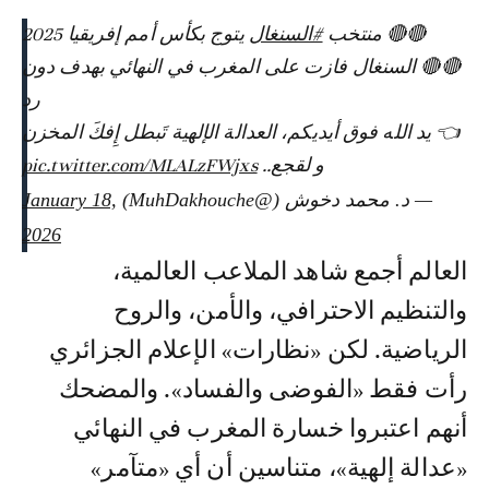
🔴🔴 منتخب
#السنغال
يتوج بكأس أمم إفريقيا 2025
🔴🔴 السنغال فازت على المغرب في النهائي بهدف دون
رد
👈 يد الله فوق أيديكم، العدالة الإلهية تَبطل إِفكَ المخزن
و لقجع..
pic.twitter.com/MLALzFWjxs
— د. محمد دخوش (@MuhDakhouche)
January 18,
2026
العالم أجمع شاهد الملاعب العالمية،
والتنظيم الاحترافي، والأمن، والروح
الرياضية. لكن «نظارات» الإعلام الجزائري
رأت فقط «الفوضى والفساد». والمضحك
أنهم اعتبروا خسارة المغرب في النهائي
«عدالة إلهية»، متناسين أن أي «متآمر»