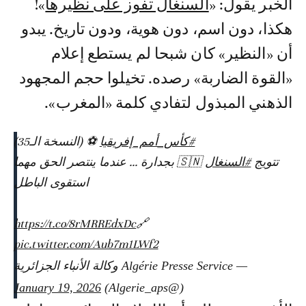
الخبر يقول: «
السنغال تفوز على نظيرها
»!
هكذا، دون اسم، دون هوية، ودون تاريخ. يبدو
أن «النظير» كان شبحا لم يستطع إعلام
«القوة الضاربة» رصده. تخيلوا حجم المجهود
الذهني المبذول لتفادي كلمة «المغرب».
#كأس_أمم_إفريقيا
⚽️ (النسخة الـ35)
تتويج
#السنغال
🇸🇳 بجدارة ... عندما ينتصر الحق مهما
استقوى الباطل
https://t.co/8rMRREdxDc
🔗
pic.twitter.com/Aub7m1LWf2
— Algérie Presse Service وكالة الأنباء الجزائرية
January 19, 2026
(@Algerie_aps)