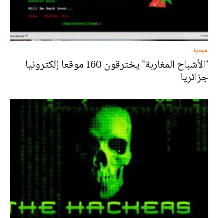
ميديا
"الأشباح المغاربة" يخترقون 160 موقعا إلكترونيا
جزائريا