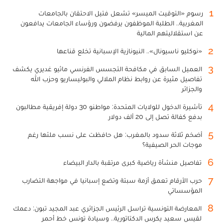
1
رسوم «التوقيت الميسر» تشعل فتيل الاحتقان بالجامعات
المغربية.. الطلبة الموظفون يرفضون ورؤساء الجامعات يدافعون
عن استقلاليتهم المالية
2
«نوكليو ناسيونال».. النيونازية الإسبانية تخلع قناعها
3
العميل السابق في مكافحة التجسس الفرنسي ماثيو غديري يكشف
تفاصيل مثيرة عن روابط نظام الملالي والبوليساريو وحزب الله
والجزائر
4
تأشيرة الدخول للولايات المتحدة: مواطنو 30 دولة إفريقية مطالبون
بدفع كفالة تصل إلى 20 ألف دولار
5
أضخم ثلاثة سدود بالمغرب: هل حافظت على نسب ملئها رغم
موجات الحر الصيفية؟
6
تفاصيل منشأة رياضية كبرى مرتقبة بالدار البيضاء
7
حرب الأرقام تعمق أزمة سبتة وتضع إسبانيا في مواجهة التضارب
المؤسساتي
8
المعارضة التونسية تراسل الرئيس الجزائري عبد المجيد تبون: دعمك
لقيس سعيد يكرس الدكتاتورية.. وسيادة تونس خط أحمر