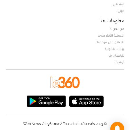
مشاهير
دولي
معلومات عنا
من نحن ؟
الأسئلة الأكثر طرحا
للإعلان على موقعنا
بيانات قانونية
للإتصال بنا
أرشيف
© Web News / le360.ma / Tous droits réservés 2023