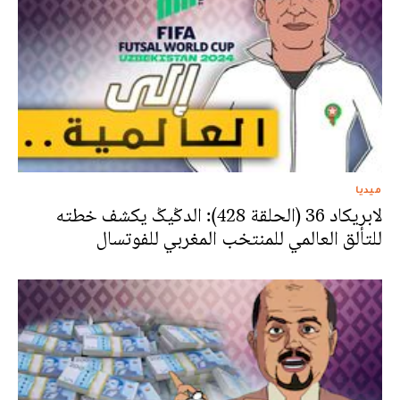
ميديا
لابريكاد 36 (الحلقة 428): الدݣيݣ يكشف خطته
للتألق العالمي للمنتخب المغربي للفوتسال