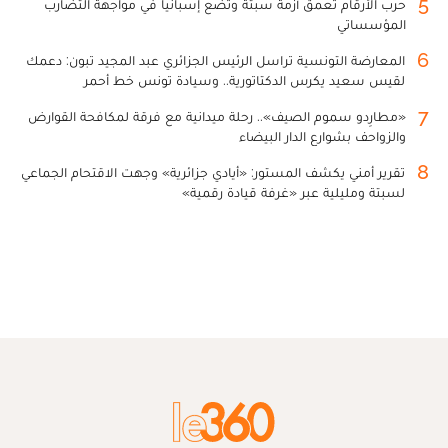
5
حرب الأرقام تعمق أزمة سبتة وتضع إسبانيا في مواجهة التضارب
المؤسساتي
6
المعارضة التونسية تراسل الرئيس الجزائري عبد المجيد تبون: دعمك
لقيس سعيد يكرس الدكتاتورية.. وسيادة تونس خط أحمر
7
«مطارِدو سموم الصيف».. رحلة ميدانية مع فرقة لمكافحة القوارض
والزواحف بشوارع الدار البيضاء
8
تقرير أمني يكشف المستور: «أيادي جزائرية» وجهت الاقتحام الجماعي
لسبتة ومليلية عبر «غرفة قيادة رقمية»