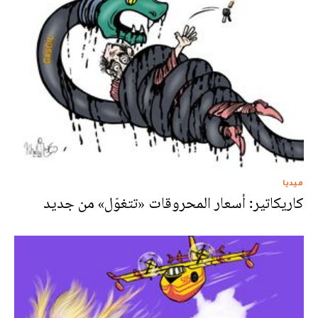
ميديا
كاريكاتير: أسعار المحروقات «تتغوّل» من جديد