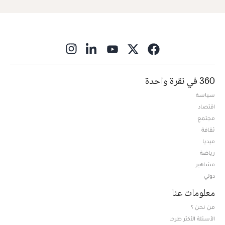
ns in new window
360 في نقرة واحدة
سياسة
اقتصاد
مجتمع
ثقافة
ميديا
Opens in new window
رياضة
مشاهير
دولي
معلومات عنا
من نحن ؟
الأسئلة الأكثر طرحا