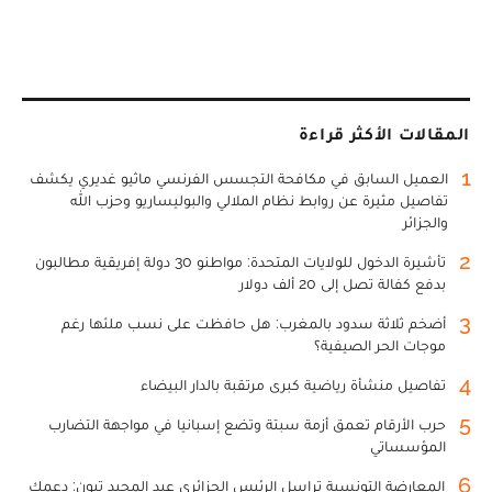
المقالات الأكثر قراءة
1
العميل السابق في مكافحة التجسس الفرنسي ماثيو غديري يكشف
تفاصيل مثيرة عن روابط نظام الملالي والبوليساريو وحزب الله
والجزائر
2
تأشيرة الدخول للولايات المتحدة: مواطنو 30 دولة إفريقية مطالبون
بدفع كفالة تصل إلى 20 ألف دولار
3
أضخم ثلاثة سدود بالمغرب: هل حافظت على نسب ملئها رغم
موجات الحر الصيفية؟
4
تفاصيل منشأة رياضية كبرى مرتقبة بالدار البيضاء
5
حرب الأرقام تعمق أزمة سبتة وتضع إسبانيا في مواجهة التضارب
المؤسساتي
6
المعارضة التونسية تراسل الرئيس الجزائري عبد المجيد تبون: دعمك