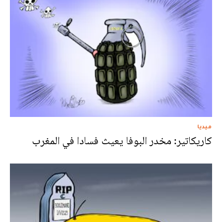
ميديا
كاريكاتير: مخدر البوفا يعيث فسادا في المغرب