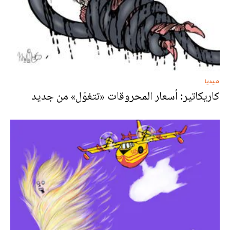
ميديا
كاريكاتير: أسعار المحروقات «تتغوّل» من جديد