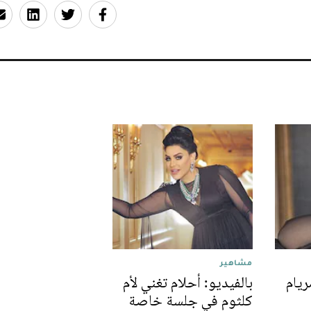
مشاهير
ريام
بالفيديو: أحلام تغني لأم
كلثوم في جلسة خاصة