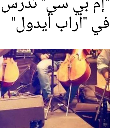
"إم بي سي" تدرس ا
في "أراب أيدول"