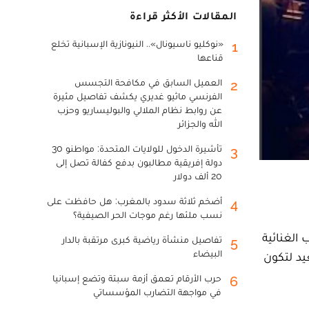
المقالات الأكثر قراءة
«نوكليو ناسيونال».. النيونازية الإسبانية تخلع
1
قناعها
العميل السابق في مكافحة التجسس
2
الفرنسي ماثيو غديري يكشف تفاصيل مثيرة
عن روابط نظام الملالي والبوليساريو وحزب
الله والجزائر
تأشيرة الدخول للولايات المتحدة: مواطنو 30
3
دولة إفريقية مطالبون بدفع كفالة تصل إلى
20 ألف دولار
أضخم ثلاثة سدود بالمغرب: هل حافظت على
4
نسب ملئها رغم موجات الحر الصيفية؟
 الغنائية
تفاصيل منشأة رياضية كبرى مرتقبة بالدار
5
البيضاء
د لتكون
حرب الأرقام تعمق أزمة سبتة وتضع إسبانيا
6
في مواجهة التضارب المؤسساتي