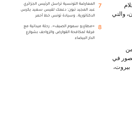
المعارضة التونسية تراسل الرئيس الجزائري
7
عبد المجيد تبون: دعمك لقيس سعيد يكرس
ن، والتي
الدكتاتورية.. وسيادة تونس خط أحمر
«مطارِدو سموم الصيف».. رحلة ميدانية مع
8
فرقة لمكافحة القوارض والزواحف بشوارع
الدار البيضاء
من
يصور في
 بيروت،