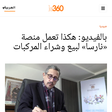
العربية
▾
ميديا
بالفيديو: هكذا تعمل منصة
«نارسا» لبيع وشراء المركبات