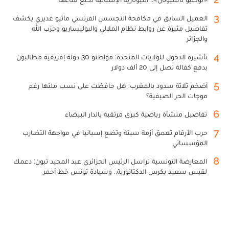
3
العميل السابق في مكافحة التجسس الفرنسي ماثيو غديري يكشف
تفاصيل مثيرة عن روابط نظام الملالي والبوليساريو وحزب الله
والجزائر
4
تأشيرة الدخول للولايات المتحدة: مواطنو 30 دولة إفريقية مطالبون
بدفع كفالة تصل إلى 20 ألف دولار
5
أضخم ثلاثة سدود بالمغرب: هل حافظت على نسب ملئها رغم
موجات الحر الصيفية؟
6
تفاصيل منشأة رياضية كبرى مرتقبة بالدار البيضاء
7
حرب الأرقام تعمق أزمة سبتة وتضع إسبانيا في مواجهة التضارب
المؤسساتي
8
المعارضة التونسية تراسل الرئيس الجزائري عبد المجيد تبون: دعمك
لقيس سعيد يكرس الدكتاتورية.. وسيادة تونس خط أحمر