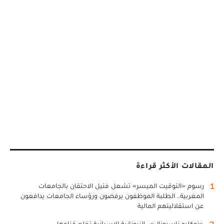
المقالات الأكثر قراءة
1
رسوم «التوقيت الميسر» تشعل فتيل الاحتقان بالجامعات
المغربية.. الطلبة الموظفون يرفضون ورؤساء الجامعات يدافعون
عن استقلاليتهم المالية
2
«نوكليو ناسيونال».. النيونازية الإسبانية تخلع قناعها