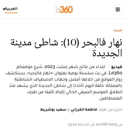
العربية
▾
ميديا
نهار فالبحر (10): شاطئ مدينة
الجديدة
فيديو
ابتداء من فاتح شهر غشت 2023، شرع موقعكم
Le360، في بث سلسلة يومية بعنوان «نهار فالبحر»، يستكشف
زوار الموقع من خلالها أفضل وجهات الاصطياف الشاطئية
بالمملكة. حلقة اليوم تأخذنا إلى شاطئ الجديدة الذي يشهد منذ
انطلاق الموسم الصيفي الحالي إقبالا كثيفا من طرف
المصطافين.
تحرير من طرف
فاطمة الكرزابي
و
سعيد بوشريط
في 10/08/2023 على الساعة 13:02