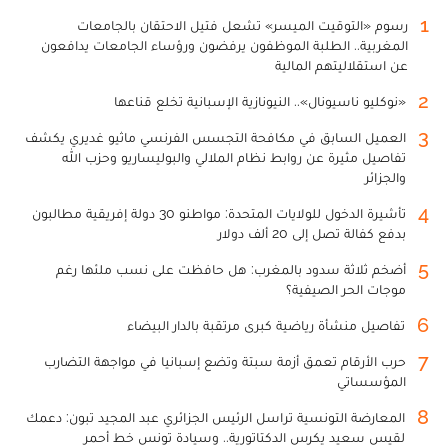
1
رسوم «التوقيت الميسر» تشعل فتيل الاحتقان بالجامعات
المغربية.. الطلبة الموظفون يرفضون ورؤساء الجامعات يدافعون
عن استقلاليتهم المالية
2
«نوكليو ناسيونال».. النيونازية الإسبانية تخلع قناعها
3
العميل السابق في مكافحة التجسس الفرنسي ماثيو غديري يكشف
تفاصيل مثيرة عن روابط نظام الملالي والبوليساريو وحزب الله
والجزائر
4
تأشيرة الدخول للولايات المتحدة: مواطنو 30 دولة إفريقية مطالبون
بدفع كفالة تصل إلى 20 ألف دولار
5
أضخم ثلاثة سدود بالمغرب: هل حافظت على نسب ملئها رغم
موجات الحر الصيفية؟
6
تفاصيل منشأة رياضية كبرى مرتقبة بالدار البيضاء
7
حرب الأرقام تعمق أزمة سبتة وتضع إسبانيا في مواجهة التضارب
المؤسساتي
8
المعارضة التونسية تراسل الرئيس الجزائري عبد المجيد تبون: دعمك
لقيس سعيد يكرس الدكتاتورية.. وسيادة تونس خط أحمر