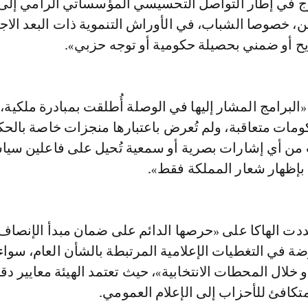
ج في إطار التواصل التحسيسي المؤسساتي الرامي إلى 
ن، خصوصا الشباب، في الأوراش التنموية ذات البعد الاج
 أو ضمني بحصيلة حكومية أو توجه حزبي».
«البرامج المشار إليها في الوصلة أُطلقت بمبادرة ملكية،
مات متعاقبة، ولم تُعرض باعتبارها منجزات خاصة بالح
ت من أي إشارات بصرية أو سمعية تُحيل على فاعلين سيا
 بإظهار شعار المملكة فقط».
دت الهاكا على «حرصها الدائم على ضمان مبدأ الإنصاف 
ة في التغطيات الإعلامية المرتبطة بالشأن العام، سوا
و خلال المحطات الانتخابية»، حيث تعتمد الهيئة معايير دق
تكافئ للأحزاب إلى الإعلام العمومي.