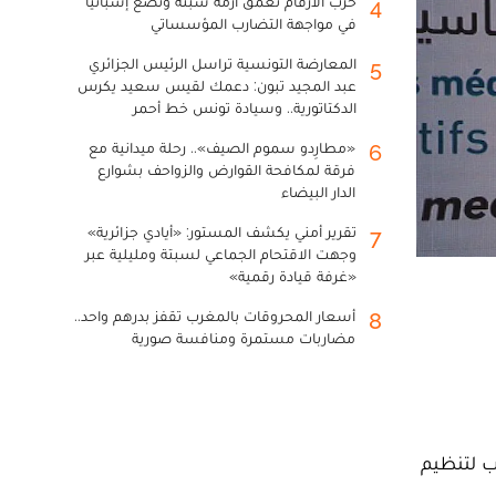
حرب الأرقام تعمق أزمة سبتة وتضع إسبانيا
4
في مواجهة التضارب المؤسساتي
المعارضة التونسية تراسل الرئيس الجزائري
5
عبد المجيد تبون: دعمك لقيس سعيد يكرس
الدكتاتورية.. وسيادة تونس خط أحمر
«مطارِدو سموم الصيف».. رحلة ميدانية مع
6
فرقة لمكافحة القوارض والزواحف بشوارع
الدار البيضاء
تقرير أمني يكشف المستور: «أيادي جزائرية»
7
وجهت الاقتحام الجماعي لسبتة ومليلية عبر
«غرفة قيادة رقمية»
أسعار المحروقات بالمغرب تقفز بدرهم واحد..
8
مضاربات مستمرة ومنافسة صورية
ب لتنظيم