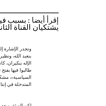
إقرأ أيضا :
بسبب فيدي
يشتكيان القناة الثاني
وتجدر الإشارة إل
بنعبد الله، ونظي
الإله بنكيران، ك
طالبوا فيها بفتح
السياسية»، مشكك
المتدخلة في إنتا
لكن الهيئة، وبع