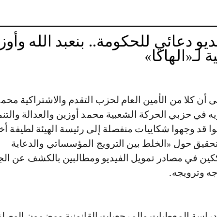
و دعائي للحكومة.. بنعبد الله وأوز
ة لـ«الهاكا»
ى أن كلا من الأمين العام لحزب التقدم والاشتراكية محمد
ريه في حزبي الحركة الشعبية محمد أوزين والعدالة والتنم
انوا قد وجهوا شكاييات منفصلة إلى رئيسة الهيئة لطيفة أ
 تحقيق حول «الخلط بين الترويج المؤسساتي والدعاية
ين في مصادر تمويل الفيديو ومطالبين بالكشف عن ال
جه وترويجه.
د دراسة المعطيات والمرجعيات القانونية ومضمون الوصل