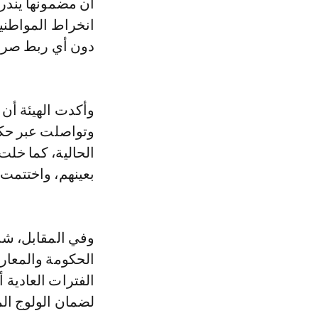
أن مضمونها يندر
انخراط المواطني
دون أي ربط صريح
وأكدت الهيئة أن 
وتواصلت عبر حكو
الحالية، كما خل
بعينهم، واختتمت
وفي المقابل، شد
الحكومة والمعارض
الفترات العادية أ
لضمان الولوج الم