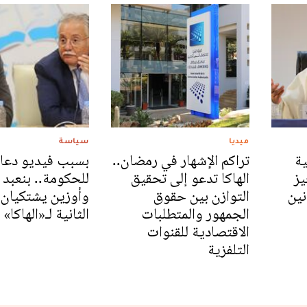
ميديا
سياسة
ية
تراكم الإشهار في رمضان..
بسبب فيديو دعا
يز
الهاكا تدعو إلى تحقيق
للحكومة.. بنعبد ا
ين
التوازن بين حقوق
وأوزين يشتكيان ا
الجمهور والمتطلبات
الثانية لـ«الهاكا»
الاقتصادية للقنوات
التلفزية