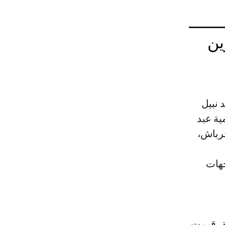
ين
 نبيل
ية عبد
خرباش،
جهات
ة، قررت