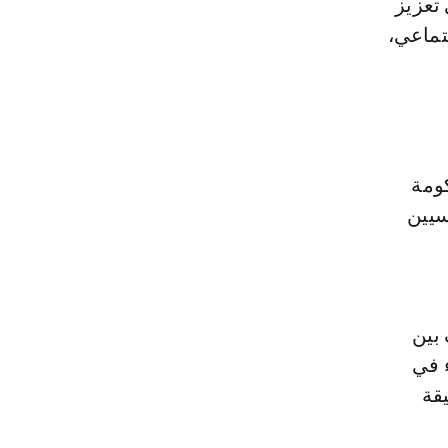
تعزيز
تماعي،
كومة
سيين
بين
ء في
يقة