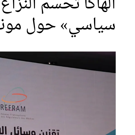
الهاكا تحسم النزاع
سياسي» حول مونديال