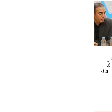
ئي
لله
لقناة