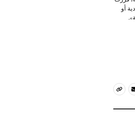
ية أو
».