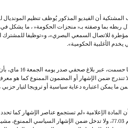
ل ربطه بما وصفته بـ« منجزات الحكومة« ، ما يشكل في 
لمؤطرة للاتصال السمعي البصري»، و«توظيفا للمشترك 
يخدم الأغلبية الحكومية».
غير أن هيئة الهاكا حسمت، عبر بلاغ صحفي
 تندرج ضمن الإشهار أو المضمون الممنوع كما هو معرف 
ضمن ما يمكن اعتباره دعاية سياسية أو ترويجا لتيار حزبي 
 المادة الإعلامية «لم تستجمع عناصر الإشهار كما تحدده
2 من القانون رقم 77.03، ولا تدخل ضمن الإشهار السياسي الممنوع، م