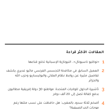
المقالات الأكثر قراءة
1
«نوكليو ناسيونال».. النيونازية الإسبانية تخلع قناعها
2
العميل السابق في مكافحة التجسس الفرنسي ماثيو غديري يكشف
تفاصيل مثيرة عن روابط نظام الملالي والبوليساريو وحزب الله
والجزائر
3
تأشيرة الدخول للولايات المتحدة: مواطنو 30 دولة إفريقية مطالبون
بدفع كفالة تصل إلى 20 ألف دولار
4
أضخم ثلاثة سدود بالمغرب: هل حافظت على نسب ملئها رغم
موجات الحر الصيفية؟