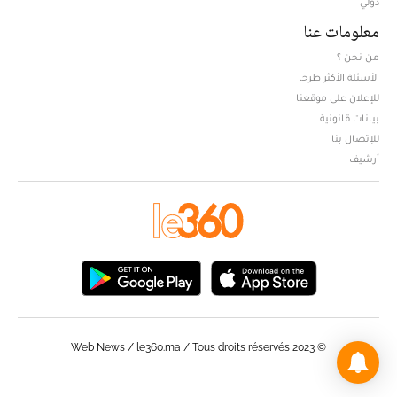
دولي
معلومات عنا
من نحن ؟
الأسئلة الأكثر طرحا
للإعلان على موقعنا
بيانات قانونية
للإتصال بنا
أرشيف
© Web News / le360.ma / Tous droits réservés 2023