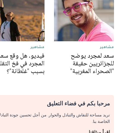
مشاهير
مشاهير
سعد لمجرد يوضح
فيديو. هل وقع سعد
للجزائريين حقيقة
المجرد في فخ التقل
"الصحراء المغربية"
بسبب "غلطانة"؟
مرحبا بكم في فضاء التعليق
نريد مساحة للنقاش والتبادل والحوار. من أجل تحسين جودة التباد
الخاصة بنا.
اقرأ ميثاقنا