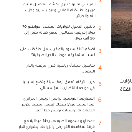
الفرنسي ماثيو غديري يكشف تفاصيل مثيرة
عن روابط نظام الملالي والبوليساريو وحزب
الله والجزائر
تأشيرة الدخول للولايات المتحدة: مواطنو 30
2
دولة إفريقية مطالبون بدفع كفالة تصل إلى
20 ألف دولار
أضخم ثلاثة سدود بالمغرب: هل حافظت على
3
نسب ملئها رغم موجات الحر الصيفية؟
تفاصيل منشأة رياضية كبرى مرتقبة بالدار
4
البيضاء
اؤلات
حرب الأرقام تعمق أزمة سبتة وتضع إسبانيا
5
في مواجهة التضارب المؤسساتي
لفتاة
المعارضة التونسية تراسل الرئيس الجزائري
6
عبد المجيد تبون: دعمك لقيس سعيد يكرس
الدكتاتورية.. وسيادة تونس خط أحمر
«مطارِدو سموم الصيف».. رحلة ميدانية مع
7
فرقة لمكافحة القوارض والزواحف بشوارع الدار