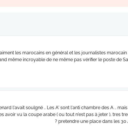
aiment les marocains en général et les journalistes marocain 
nd même incroyable de ne même pas vérifier le poste de Saada
enard l'avait soulgné .. Les A' sont l'anti chambre des A .. mai
es avoir vu la coupe arabe ( ou tout n'est pas à jeter ), tres 
pretendre une place dans les 30 A