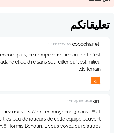
تعليقاتكم
cocochanel
2021-12-16 11:13:51
encore plus, ne comprennet rien au foot. C'est
ne et de dire sans sourciller qu'il est milieu
de terrain.
رد
kiri
2021-12-15 10:51:09
s chez nous les A' ont en moyenne 30 ans !!!!! et
tres tres peu de joueurs de cette equipe peuvent
 !! Hormis Benoun, ... vous voyez qui d'autres ?