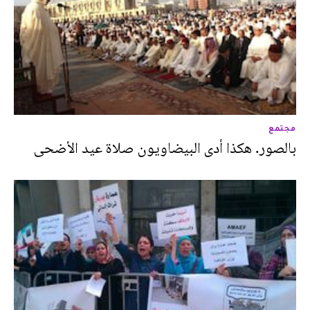
مجتمع
بالصور. هكذا أدى البيضاويون صلاة عيد الأضحى