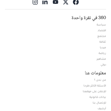
ns in new window
360 في نقرة واحدة
سياسة
اقتصاد
مجتمع
ثقافة
ميديا
Opens in new window
رياضة
مشاهير
دولي
معلومات عنا
من نحن ؟
الأسئلة الأكثر طرحا
للإعلان على موقعنا
بيانات قانونية
للإتصال بنا
أرشيف