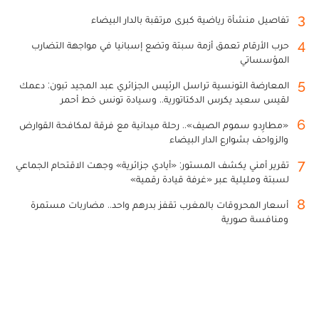
3
تفاصيل منشأة رياضية كبرى مرتقبة بالدار البيضاء
4
حرب الأرقام تعمق أزمة سبتة وتضع إسبانيا في مواجهة التضارب
المؤسساتي
5
المعارضة التونسية تراسل الرئيس الجزائري عبد المجيد تبون: دعمك
لقيس سعيد يكرس الدكتاتورية.. وسيادة تونس خط أحمر
6
«مطارِدو سموم الصيف».. رحلة ميدانية مع فرقة لمكافحة القوارض
والزواحف بشوارع الدار البيضاء
7
تقرير أمني يكشف المستور: «أيادي جزائرية» وجهت الاقتحام الجماعي
لسبتة ومليلية عبر «غرفة قيادة رقمية»
8
أسعار المحروقات بالمغرب تقفز بدرهم واحد.. مضاربات مستمرة
ومنافسة صورية