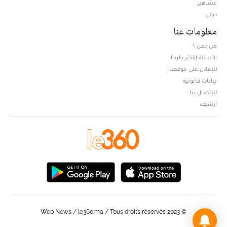
مشاهير
دولي
معلومات عنا
من نحن ؟
الأسئلة الأكثر طرحا
للإعلان على موقعنا
بيانات قانونية
للإتصال بنا
أرشيف
© Web News / le360.ma / Tous droits réservés 2023