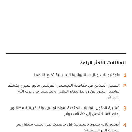
المقالات الأكثر قراءة
1
«نوكليو ناسيونال».. النيونازية الإسبانية تخلع قناعها
2
العميل السابق في مكافحة التجسس الفرنسي ماثيو غديري يكشف
تفاصيل مثيرة عن روابط نظام الملالي والبوليساريو وحزب الله
والجزائر
3
تأشيرة الدخول للولايات المتحدة: مواطنو 30 دولة إفريقية مطالبون
بدفع كفالة تصل إلى 20 ألف دولار
4
أضخم ثلاثة سدود بالمغرب: هل حافظت على نسب ملئها رغم
موجات الحر الصيفية؟