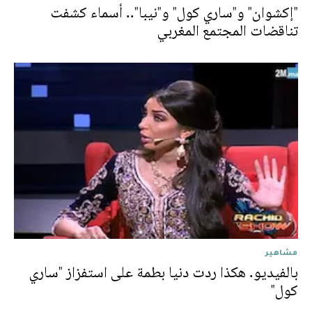
"إكشوان" و"ساري كول" و"نيبا".. أسماء كشفت
تناقضات المجتمع المغربي
مشاهير
بالفيديو. هكذا ردت دنيا بطمة على استفزاز "ساري
كول"