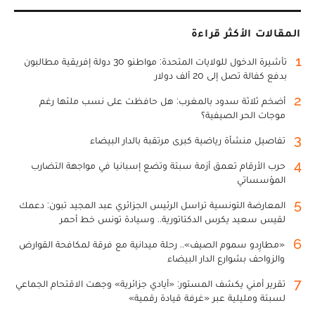
المقالات الأكثر قراءة
1
تأشيرة الدخول للولايات المتحدة: مواطنو 30 دولة إفريقية مطالبون
بدفع كفالة تصل إلى 20 ألف دولار
2
أضخم ثلاثة سدود بالمغرب: هل حافظت على نسب ملئها رغم
موجات الحر الصيفية؟
3
تفاصيل منشأة رياضية كبرى مرتقبة بالدار البيضاء
4
حرب الأرقام تعمق أزمة سبتة وتضع إسبانيا في مواجهة التضارب
المؤسساتي
5
المعارضة التونسية تراسل الرئيس الجزائري عبد المجيد تبون: دعمك
لقيس سعيد يكرس الدكتاتورية.. وسيادة تونس خط أحمر
6
«مطارِدو سموم الصيف».. رحلة ميدانية مع فرقة لمكافحة القوارض
والزواحف بشوارع الدار البيضاء
7
تقرير أمني يكشف المستور: «أيادي جزائرية» وجهت الاقتحام الجماعي
لسبتة ومليلية عبر «غرفة قيادة رقمية»