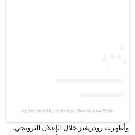
A post shared by Yamamay (@yamamayofficial)
وأظهرت رودريغيز خلال الإعلان الترويجي،