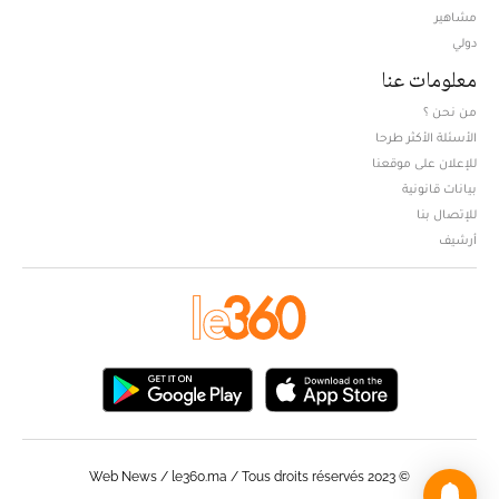
مشاهير
دولي
معلومات عنا
من نحن ؟
الأسئلة الأكثر طرحا
للإعلان على موقعنا
بيانات قانونية
للإتصال بنا
أرشيف
© Web News / le360.ma / Tous droits réservés 2023