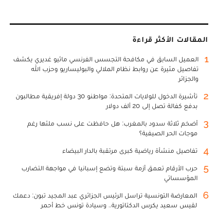
المقالات الأكثر قراءة
1
العميل السابق في مكافحة التجسس الفرنسي ماثيو غديري يكشف
تفاصيل مثيرة عن روابط نظام الملالي والبوليساريو وحزب الله
والجزائر
2
تأشيرة الدخول للولايات المتحدة: مواطنو 30 دولة إفريقية مطالبون
بدفع كفالة تصل إلى 20 ألف دولار
3
أضخم ثلاثة سدود بالمغرب: هل حافظت على نسب ملئها رغم
موجات الحر الصيفية؟
4
تفاصيل منشأة رياضية كبرى مرتقبة بالدار البيضاء
5
حرب الأرقام تعمق أزمة سبتة وتضع إسبانيا في مواجهة التضارب
المؤسساتي
6
المعارضة التونسية تراسل الرئيس الجزائري عبد المجيد تبون: دعمك
لقيس سعيد يكرس الدكتاتورية.. وسيادة تونس خط أحمر