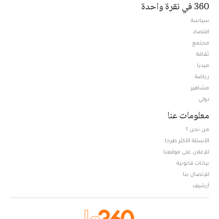
360 في نقرة واحدة
سياسة
اقتصاد
مجتمع
ثقافة
ميديا
Opens in new window
رياضة
مشاهير
دولي
معلومات عنا
من نحن ؟
الأسئلة الأكثر طرحا
للإعلان على موقعنا
بيانات قانونية
للإتصال بنا
أرشيف