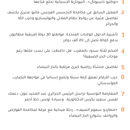
1
«نوكليو ناسيونال».. النيونازية الإسبانية تخلع قناعها
2
العميل السابق في مكافحة التجسس الفرنسي ماثيو غديري يكشف
تفاصيل مثيرة عن روابط نظام الملالي والبوليساريو وحزب الله
والجزائر
3
تأشيرة الدخول للولايات المتحدة: مواطنو 30 دولة إفريقية مطالبون
بدفع كفالة تصل إلى 20 ألف دولار
4
أضخم ثلاثة سدود بالمغرب: هل حافظت على نسب ملئها رغم
موجات الحر الصيفية؟
5
تفاصيل منشأة رياضية كبرى مرتقبة بالدار البيضاء
6
حرب الأرقام تعمق أزمة سبتة وتضع إسبانيا في مواجهة التضارب
المؤسساتي
7
المعارضة التونسية تراسل الرئيس الجزائري عبد المجيد تبون: دعمك
لقيس سعيد يكرس الدكتاتورية.. وسيادة تونس خط أحمر
8
«مطارِدو سموم الصيف».. رحلة ميدانية مع فرقة لمكافحة القوارض
والزواحف بشوارع الدار البيضاء