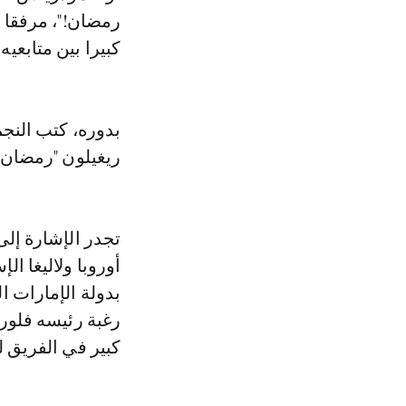
رمضان!"، مرفقا ب
كبيرا بين متابعيه.
ريغيلون "رمضان م
تجدر الإشارة إل
أوروبا ولاليغا ال
بدولة الإمارات ال
رغبة رئيسه فلورن
كبير في الفريق ل