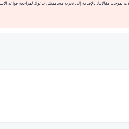
لات بموجب مقالاتنا، بالإضافة إلى تجربة مساهمتك، ندعوك لمراجعة قواعد الاس