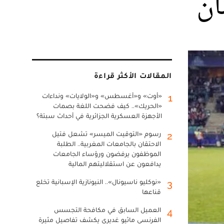
ان
المقالات الأكثر قراءة
«أوت» و«أغسطس» و«الولايات» ونداءات
1
«الحريك».. كيف فضحت اللغة بصمات
الأجهزة العسكرية الجزائرية في أحداث سبتة؟
رسوم «التوقيت الميسر» تشعل فتيل
2
الاحتقان بالجامعات المغربية.. الطلبة
الموظفون يرفضون ورؤساء الجامعات
يدافعون عن استقلاليتهم المالية
«نوكليو ناسيونال».. النيونازية الإسبانية تخلع
3
قناعها
العميل السابق في مكافحة التجسس
4
الفرنسي ماثيو غديري يكشف تفاصيل مثيرة