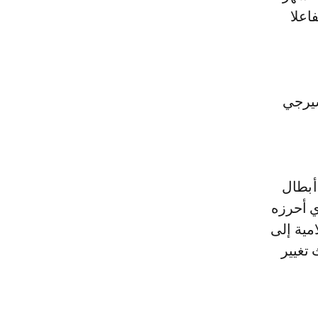
اعلا
يرنغي سيرجي
أبطال
ي أحرزه
امية إلى
 تغيير