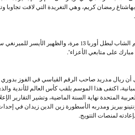
هاشتاغ رمضان كريم، وهي التغريدة التي لاقت تجاوبا وتف
بدوره، كتب النجم الشاب لبطل أوربا 13 مرة، والظهير الأيسر للم
بارك على متابعي الأعزاء".
ى أن ريال مدريد صاحب الرقم القياسي في الفوز بدوري 
إسبانية، اكتفى هذا الموسم بلقب كأس العالم للأندية والذ
عربية المتحدة نهاية السنة الماضية، وتشير التقارير الإعل
تينو بيريز ومدربه الأسطورة زين الدين زيدان في إحداث
إعادته لمنصات التتويج.