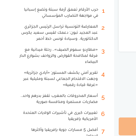
حرب الأرقام تعمق أزمة سبتة وتضع إسبانيا
1
في مواجهة التضارب المؤسساتي
المعارضة التونسية تراسل الرئيس الجزائري
2
عبد المجيد تبون: دعمك لقيس سعيد يكرس
الدكتاتورية.. وسيادة تونس خط أحمر
«مطارِدو سموم الصيف».. رحلة ميدانية مع
3
فرقة لمكافحة القوارض والزواحف بشوارع الدار
البيضاء
تقرير أمني يكشف المستور: «أيادي جزائرية»
4
وجهت الاقتحام الجماعي لسبتة ومليلية عبر
«غرفة قيادة رقمية»
أسعار المحروقات بالمغرب تقفز بدرهم واحد..
5
مضاربات مستمرة ومنافسة صورية
تغييرات كبرى في تأشيرات الولايات المتحدة
6
الأمريكية بإفريقيا
أفضل 5 مسارات جوية بإفريقيا وأكثرها
7
ازدحاما