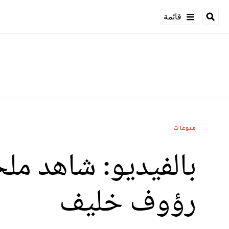
قائمة
منوعات
بالفيديو: شاهد مل
رؤوف خليف