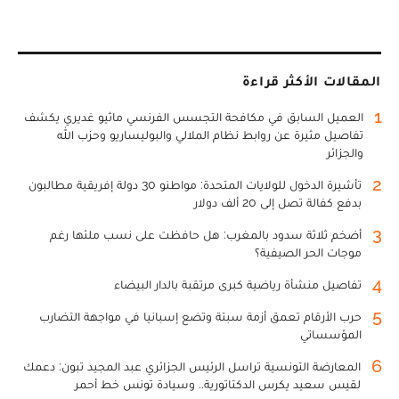
المقالات الأكثر قراءة
1
العميل السابق في مكافحة التجسس الفرنسي ماثيو غديري يكشف
تفاصيل مثيرة عن روابط نظام الملالي والبوليساريو وحزب الله
والجزائر
2
تأشيرة الدخول للولايات المتحدة: مواطنو 30 دولة إفريقية مطالبون
بدفع كفالة تصل إلى 20 ألف دولار
3
أضخم ثلاثة سدود بالمغرب: هل حافظت على نسب ملئها رغم
موجات الحر الصيفية؟
4
تفاصيل منشأة رياضية كبرى مرتقبة بالدار البيضاء
5
حرب الأرقام تعمق أزمة سبتة وتضع إسبانيا في مواجهة التضارب
المؤسساتي
6
المعارضة التونسية تراسل الرئيس الجزائري عبد المجيد تبون: دعمك
لقيس سعيد يكرس الدكتاتورية.. وسيادة تونس خط أحمر