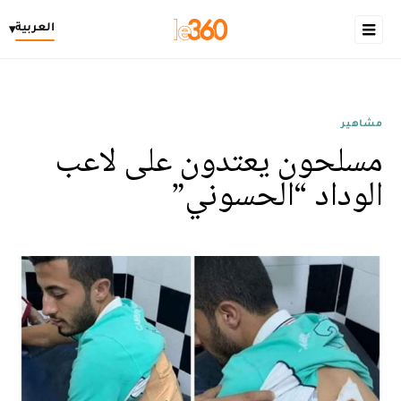
العربية
▾
مشاهير
مسلحون يعتدون على لاعب
الوداد “الحسوني”