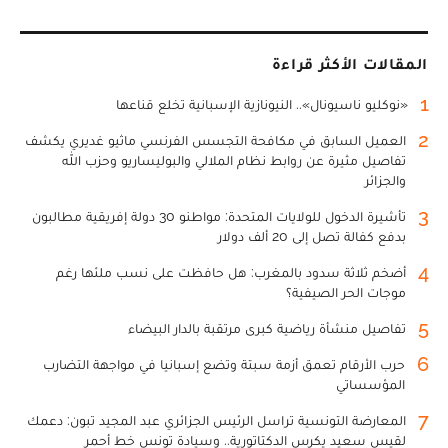
المقالات الأكثر قراءة
1
«نوكليو ناسيونال».. النيونازية الإسبانية تخلع قناعها
2
العميل السابق في مكافحة التجسس الفرنسي ماثيو غديري يكشف
تفاصيل مثيرة عن روابط نظام الملالي والبوليساريو وحزب الله
والجزائر
3
تأشيرة الدخول للولايات المتحدة: مواطنو 30 دولة إفريقية مطالبون
بدفع كفالة تصل إلى 20 ألف دولار
4
أضخم ثلاثة سدود بالمغرب: هل حافظت على نسب ملئها رغم
موجات الحر الصيفية؟
5
تفاصيل منشأة رياضية كبرى مرتقبة بالدار البيضاء
6
حرب الأرقام تعمق أزمة سبتة وتضع إسبانيا في مواجهة التضارب
المؤسساتي
7
المعارضة التونسية تراسل الرئيس الجزائري عبد المجيد تبون: دعمك
لقيس سعيد يكرس الدكتاتورية.. وسيادة تونس خط أحمر