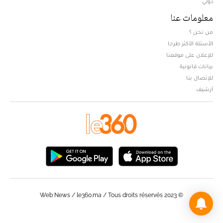
دولي
معلومات عنا
من نحن ؟
الأسئلة الأكثر طرحا
للإعلان على موقعنا
بيانات قانونية
للإتصال بنا
أرشيف
© Web News / le360.ma / Tous droits réservés 2023