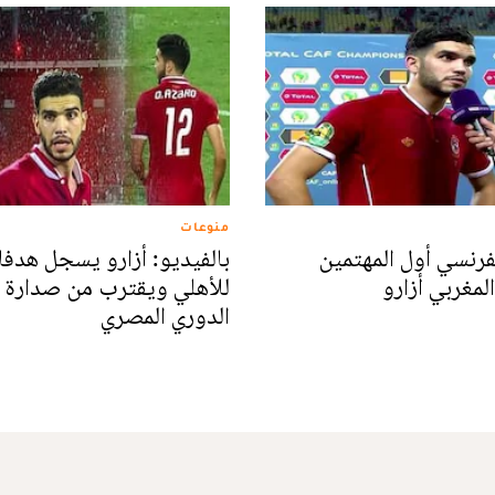
منوعات
رنسي أول المهتمين
بالفيديو: أزارو يسجل هدفا 
لمغربي أزارو
للأهلي ويقترب من صدارة 
الدوري المصري