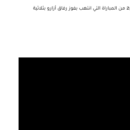
سجل اللاعب المغربي وليد أزارو الهدف الثاني لفريقه الأهلي في شباك نادي المقاولون العرب، في الدقيقة الـ 25 من المباراة التي انتهب بفوز رفاق أزارو بثلاثية