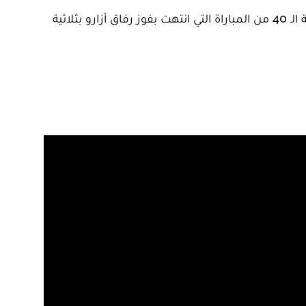
سجل المهاجم المغربي وليد أزارو أول أهداف فريقه الأهلي المصري في شباك الاتحاد الاسكندري، عند الدقيقة الـ 40 من المباراة التي انتهت بفوز رفاق أزارو بثلاثية