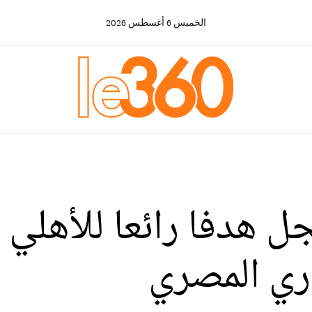
الخميس
6
أغسطس
2026
جل هدفا رائعا للأهلي
ري المصري