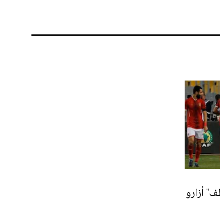
" أزارو