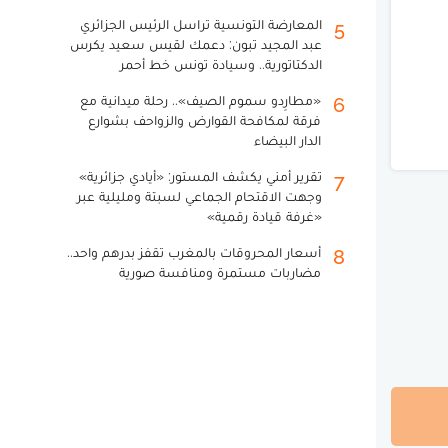
المعارضة التونسية تراسل الرئيس الجزائري
5
عبد المجيد تبون: دعمك لقيس سعيد يكرس
الدكتاتورية.. وسيادة تونس خط أحمر
«مطارِدو سموم الصيف».. رحلة ميدانية مع
6
فرقة لمكافحة القوارض والزواحف بشوارع
الدار البيضاء
تقرير أمني يكشف المستور: «أيادي جزائرية»
7
وجهت الاقتحام الجماعي لسبتة ومليلية عبر
«غرفة قيادة رقمية»
أسعار المحروقات بالمغرب تقفز بدرهم واحد..
8
مضاربات مستمرة ومنافسة صورية