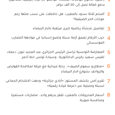
بدفع كفالة تصل إلى 20 ألف دولار
2
أضخم ثلاثة سدود بالمغرب: هل حافظت على نسب ملئها رغم
موجات الحر الصيفية؟
3
تفاصيل منشأة رياضية كبرى مرتقبة بالدار البيضاء
4
حرب الأرقام تعمق أزمة سبتة وتضع إسبانيا في مواجهة التضارب
المؤسساتي
5
المعارضة التونسية تراسل الرئيس الجزائري عبد المجيد تبون: دعمك
لقيس سعيد يكرس الدكتاتورية.. وسيادة تونس خط أحمر
6
«مطارِدو سموم الصيف».. رحلة ميدانية مع فرقة لمكافحة القوارض
والزواحف بشوارع الدار البيضاء
7
تقرير أمني يكشف المستور: «أيادي جزائرية» وجهت الاقتحام الجماعي
لسبتة ومليلية عبر «غرفة قيادة رقمية»
8
أسعار المحروقات بالمغرب تقفز بدرهم واحد.. مضاربات مستمرة
ومنافسة صورية