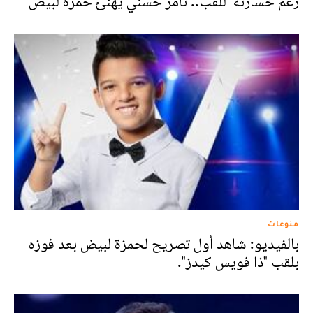
رغم خسارته اللقب.. تامر حسني يهنئ حمزة لبيض
منوعات
بالفيديو: شاهد أول تصريح لحمزة لبيض بعد فوزه
بلقب "ذا فويس كيدز".