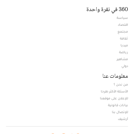
360 في نقرة واحدة
سياسة
اقتصاد
مجتمع
ثقافة
ميديا
Opens in new window
رياضة
مشاهير
دولي
معلومات عنا
من نحن ؟
الأسئلة الأكثر طرحا
للإعلان على موقعنا
بيانات قانونية
للإتصال بنا
أرشيف