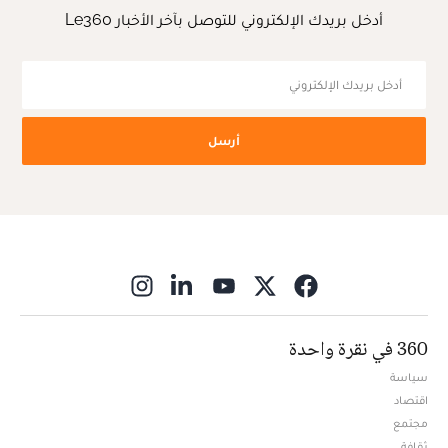
أدخل بريدك الإلكتروني للتوصل بآخر الأخبار Le360
أرسل
ns in new window
360 في نقرة واحدة
سياسة
اقتصاد
مجتمع
ثقافة