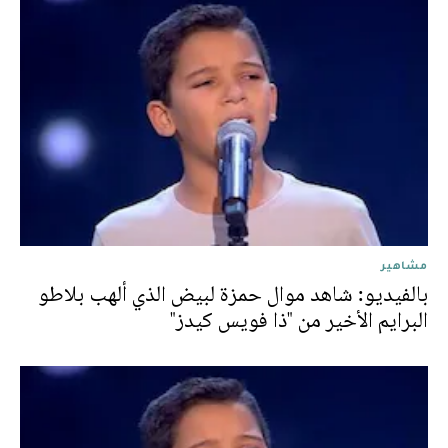
مشاهير
بالفيديو: شاهد موال حمزة لبيض الذي ألهب بلاطو
البرايم الأخير من "ذا فويس كيدز"