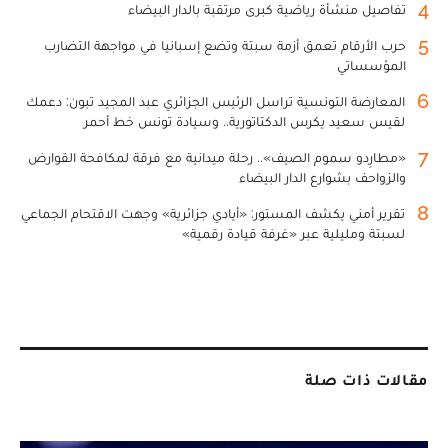
4
تفاصيل منشأة رياضية كبرى مرتقبة بالدار البيضاء
5
حرب الأرقام تعمق أزمة سبتة وتضع إسبانيا في مواجهة التضارب
المؤسساتي
6
المعارضة التونسية تراسل الرئيس الجزائري عبد المجيد تبون: دعمك
لقيس سعيد يكرس الدكتاتورية.. وسيادة تونس خط أحمر
7
«مطارِدو سموم الصيف».. رحلة ميدانية مع فرقة لمكافحة القوارض
والزواحف بشوارع الدار البيضاء
8
تقرير أمني يكشف المستور: «أيادي جزائرية» وجهت الاقتحام الجماعي
لسبتة ومليلية عبر «غرفة قيادة رقمية»
مقالات ذات صلة