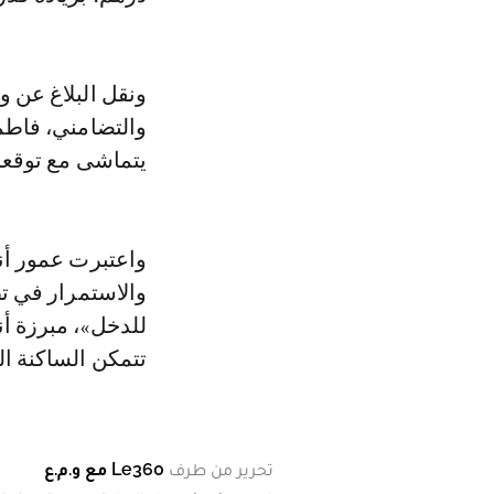
ونقل البلاغ عن و
والتضامني، فاطمة
يتماشى مع توقعات
واعتبرت عمور أنه
والاستمرار في ت
للدخل»، مبرزة أن
تتمكن الساكنة ال
تحرير من طرف
Le360 مع و.م.ع