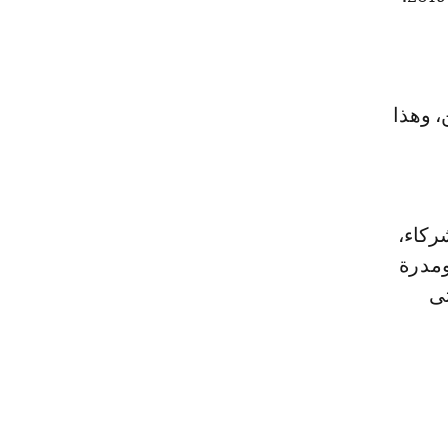
، وهذا
ركاء،
ومدرة
تى