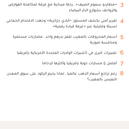
3
«مطارِدو سموم الصيف».. رحلة ميدانية مع فرقة لمكافحة القوارض
والزواحف بشوارع الدار البيضاء
4
تقرير أمني يكشف المستور: «أيادي جزائرية» وجهت الاقتحام الجماعي
لسبتة ومليلية عبر «غرفة قيادة رقمية»
5
أسعار المحروقات بالمغرب تقفز بدرهم واحد.. مضاربات مستمرة
ومنافسة صورية
6
تغييرات كبرى في تأشيرات الولايات المتحدة الأمريكية بإفريقيا
7
أفضل 5 مسارات جوية بإفريقيا وأكثرها ازدحاما
8
رغم تراجع أسعار الذهب عالميا.. لماذا يخيم الركود على سوق المعدن
النفيس بالمغرب؟