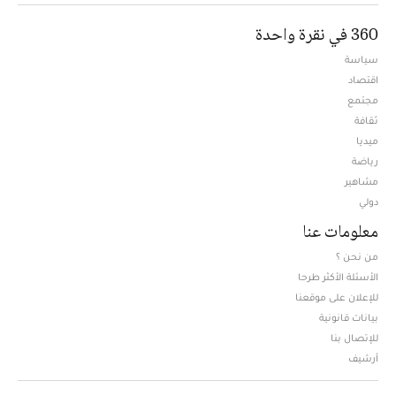
360 في نقرة واحدة
سياسة
اقتصاد
مجتمع
ثقافة
ميديا
Opens in new window
رياضة
مشاهير
دولي
معلومات عنا
من نحن ؟
الأسئلة الأكثر طرحا
للإعلان على موقعنا
بيانات قانونية
للإتصال بنا
أرشيف