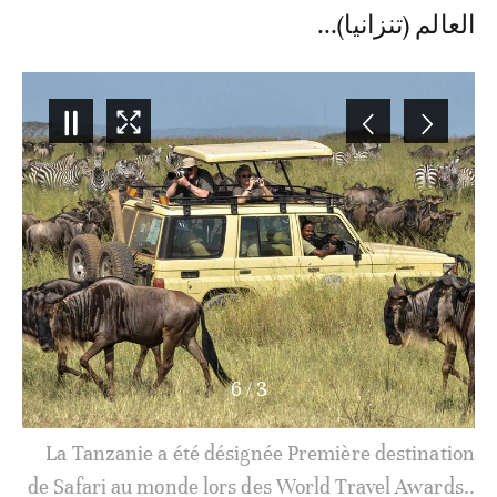
العالم (تنزانيا)...
6
/
3
La Tanzanie a été désignée
Première destination
de Safari au monde
lors des World Travel Awards..