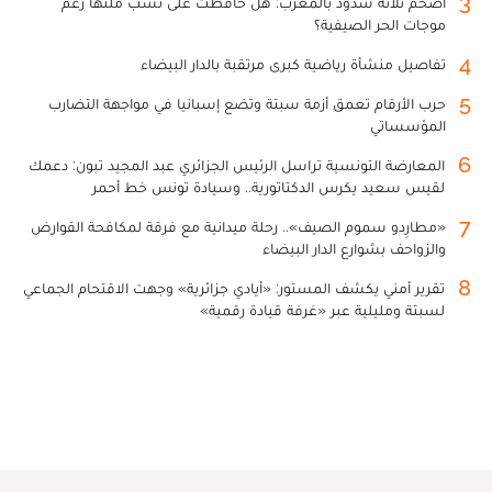
3
أضخم ثلاثة سدود بالمغرب: هل حافظت على نسب ملئها رغم
موجات الحر الصيفية؟
4
تفاصيل منشأة رياضية كبرى مرتقبة بالدار البيضاء
5
حرب الأرقام تعمق أزمة سبتة وتضع إسبانيا في مواجهة التضارب
المؤسساتي
6
المعارضة التونسية تراسل الرئيس الجزائري عبد المجيد تبون: دعمك
لقيس سعيد يكرس الدكتاتورية.. وسيادة تونس خط أحمر
7
«مطارِدو سموم الصيف».. رحلة ميدانية مع فرقة لمكافحة القوارض
والزواحف بشوارع الدار البيضاء
8
تقرير أمني يكشف المستور: «أيادي جزائرية» وجهت الاقتحام الجماعي
لسبتة ومليلية عبر «غرفة قيادة رقمية»