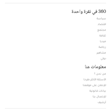
360 في نقرة واحدة
سياسة
اقتصاد
مجتمع
ثقافة
ميديا
Opens in new window
رياضة
مشاهير
دولي
معلومات عنا
من نحن ؟
الأسئلة الأكثر طرحا
للإعلان على موقعنا
بيانات قانونية
للإتصال بنا
أرشيف