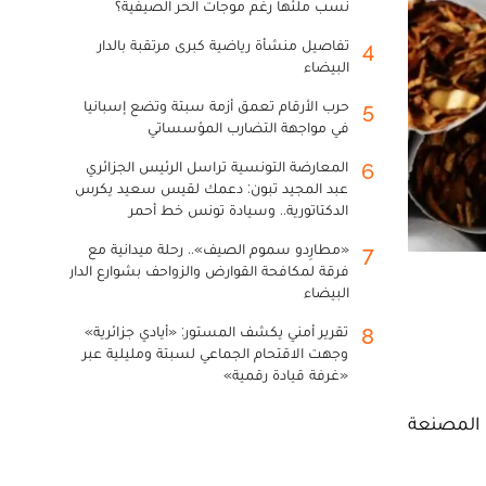
نسب ملئها رغم موجات الحر الصيفية؟
تفاصيل منشأة رياضية كبرى مرتقبة بالدار
4
البيضاء
حرب الأرقام تعمق أزمة سبتة وتضع إسبانيا
5
في مواجهة التضارب المؤسساتي
المعارضة التونسية تراسل الرئيس الجزائري
6
عبد المجيد تبون: دعمك لقيس سعيد يكرس
الدكتاتورية.. وسيادة تونس خط أحمر
«مطارِدو سموم الصيف».. رحلة ميدانية مع
7
فرقة لمكافحة القوارض والزواحف بشوارع الدار
البيضاء
تقرير أمني يكشف المستور: «أيادي جزائرية»
8
وجهت الاقتحام الجماعي لسبتة ومليلية عبر
«غرفة قيادة رقمية»
عض ماركات التبغ المصنعة