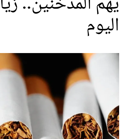
يهم المدخنين.. زيا
اليوم